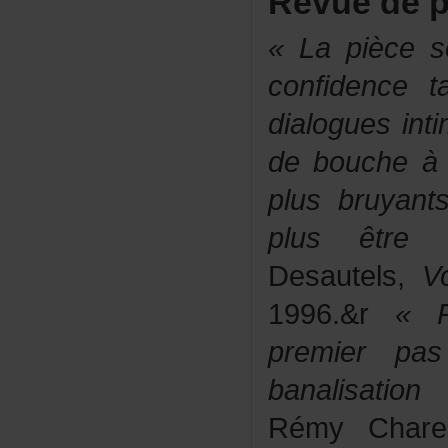
Revuedep
«Lapièces
confidence
dialoguesint
deboucheào
plusbruyan
plusêtrec
Desautels,
Vo
1996.&r
«P
premierpa
banalisatio
RémyChare