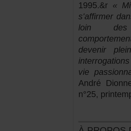
1995.&r
«Mi
s'affirmerd
loindes
comportemen
devenirpl
interrogatio
viepassion
AndréDionn
n°25,printem
ÀPROPOSDE