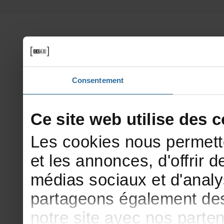
Consentement
Cesitewebutilisedesco
Lescookiesnouspermett
etlesannonces,d'offrirde
médiassociauxetd'analy
partageonségalementdesi
notresiteavecnosparte