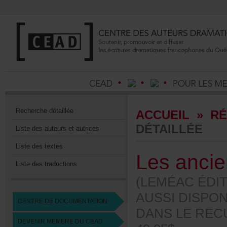
Recherchedétaillée
ACCUEIL
»
RÉ
DÉTAILLÉE
Listedesauteursetautrices
Listedestextes
Lesancie
Listedestraductions
(LEMÉACÉDIT
AUSSIDISPO
CENTREDEDOCUMENTATION
DANSLERECUE
DEVENIRMEMBREDUCEAD