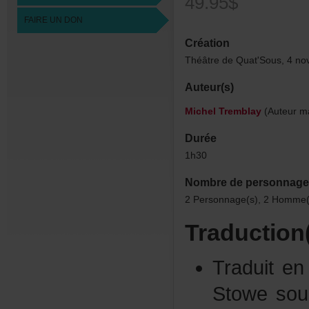
49.95$
FAIREUNDON
Création
ThéâtredeQuat'Sous,4no
Auteur(s)
MichelTremblay
(Auteurma
Durée
1h30
Nombredepersonnage
2Personnage(s),2Homme(s
Traduction
Traduite
Stowesou