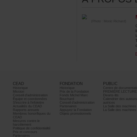
(Photo:MonicRichard)
CEAD
FONDATION
PUBLIC
Historique
Historique
Centrededocumentati
Mission
PrixdelaFondation
PREMIÈRELECTURE
Conseild’administration
FondsMichelMarc
Divans-lits
Équipeetcoordonnées
Bouchard
Calendrierdesauteur
S’inscrireàl’infolettre
Conseild’administration
autrices
ActualitésduCEAD
Partenaires
LaSalledesmachine
Rapportsannuels
AppuyezlaFondation
LaSalledesmachine
Membreshonorifiquesdu
Objetspromotionnels
CEAD
Mesurescontrele
harcèlement
Politiquedeconfidentialité
Prixetconcours
Partenaires