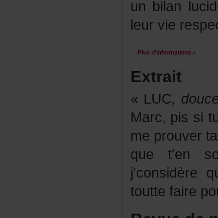
unbilanluci
leurvierespec
Plusd'informations»
Extrait
«LUC
,douc
Marc,pissi
meprouvertam
quet'ens
j'considère
touttefairepo