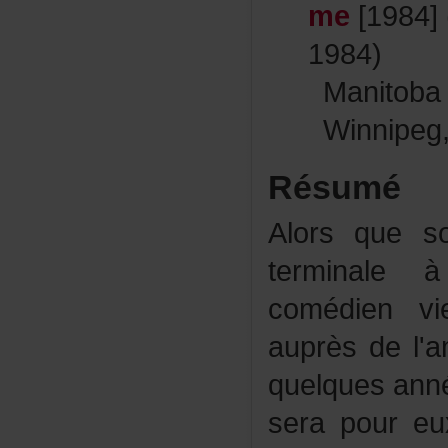
me
[1984]
1984)
Manito
Winnipeg
Résumé
Alorsques
terminale
comédienvi
auprèsdel'a
quelquesan
serapoureu