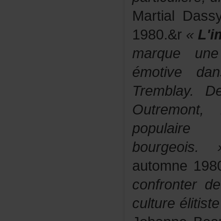
MartialDass
1980.&r
«
L'
marqueuner
émotiveda
Tremblay.
Outremon
popul
bourgeois.
automne198
confronterd
cultureélitis