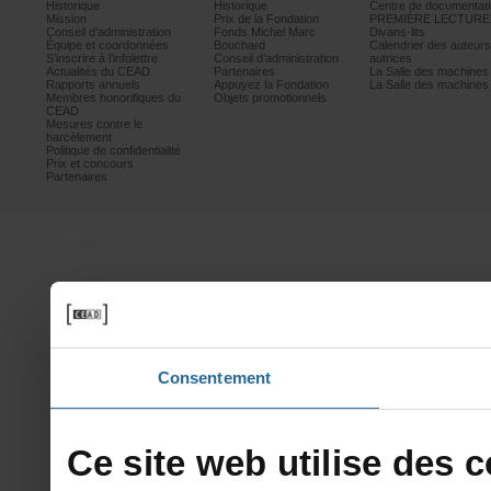
Historique
Historique
Centrededocumentati
Mission
PrixdelaFondation
PREMIÈRELECTURE
Conseild’administration
FondsMichelMarc
Divans-lits
Équipeetcoordonnées
Bouchard
Calendrierdesauteur
S’inscrireàl’infolettre
Conseild’administration
autrices
ActualitésduCEAD
Partenaires
LaSalledesmachine
Rapportsannuels
AppuyezlaFondation
LaSalledesmachine
Membreshonorifiquesdu
Objetspromotionnels
CEAD
Mesurescontrele
harcèlement
Politiquedeconfidentialité
Prixetconcours
Partenaires
Consentement
Cesitewebutilisedesco