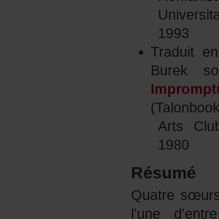
Univers
1993
Traduite
Bureks
Impromp
(Talonboo
ArtsClu
1980
Résumé
Quatresœursf
l'uned'ent