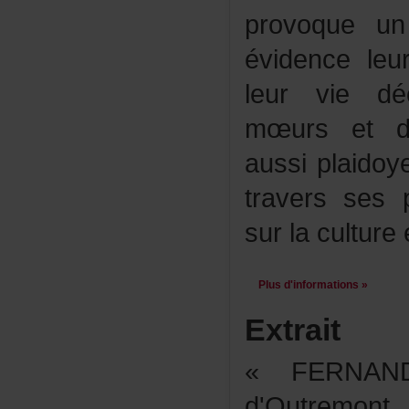
provoqueun
évidenceleu
leurviedé
mœursetdr
aussiplaidoy
traversses
surlaculture
Plusd'informations»
Extrait
«FERNAN
d'Outremo