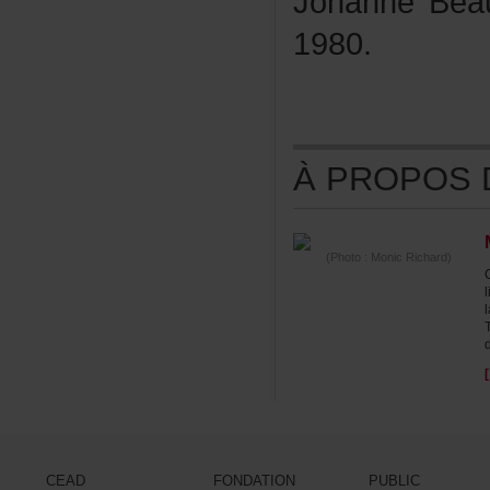
JohanneBea
1980.
ÀPROPOSDE
(Photo:MonicRichard)
CEAD
FONDATION
PUBLIC