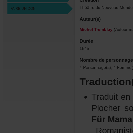
Création
ThéâtreduNouveauMonde,
FAIREUNDON
Auteur(s)
MichelTremblay
(Auteurma
Durée
1h45
Nombredepersonnage
4Personnage(s),4Femme(s
Traduction
Traduite
Plochers
FürMama
Roman