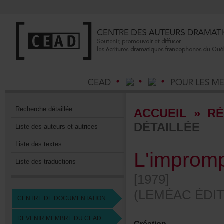
Recherchedétaillée
ACCUEIL
»
RÉ
DÉTAILLÉE
Listedesauteursetautrices
Listedestextes
L'improm
Listedestraductions
[1979]
(LEMÉACÉDIT
CENTREDEDOCUMENTATION
DEVENIRMEMBREDUCEAD