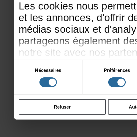
Lescookiesnouspermett
etlesannonces,d'offrirde
médiassociauxetd'analy
partageonségalementdesi
notresiteavecnosparte
publicitéetd'analyse,qu
Sélection
Nécessaires
Préférences
du
d'autresinformationsqu
consentement
ontcollectéeslorsdevotr
Refuser
Aut