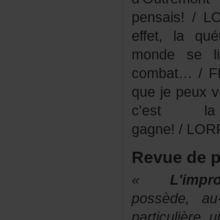
pensais!/L
effet,laq
mondesel
combat…/F
quejepeuxvo
c'estl
gagne!/LORR
Revuedep
«
L'imp
possède,au
particulière,