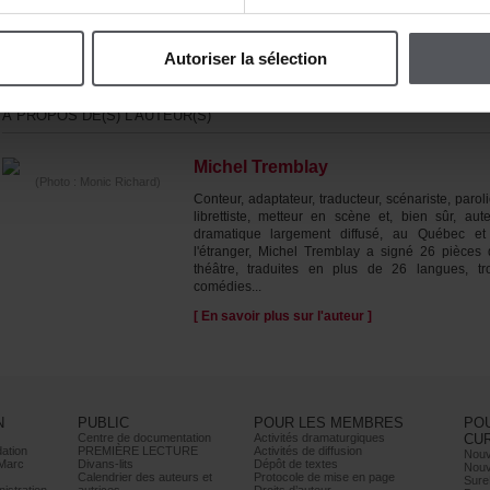
recommence!/LOLALEE:Pismesshows,j'lesfaisaisproprement./UNEFILL
Ça,onn'étaitpaslàpourlevoir…»
Autoriserlasélection
ÀPROPOSDE(S)L'AUTEUR(S)
MichelTremblay
(Photo:MonicRichard)
Conteur,adaptateur,traducteur,scénariste,paroli
librettiste,metteurenscèneet,biensûr,aute
dramatiquelargementdiffusé,auQuébece
l'étranger,MichelTremblayasigné26pièces
théâtre,traduitesenplusde26langues,tro
comédies...
[Ensavoirplussurl'auteur]
N
PUBLIC
POURLESMEMBRES
PO
Centrededocumentation
Activitésdramaturgiques
CU
ation
PREMIÈRELECTURE
Activitésdediffusion
Nouv
Marc
Divans-lits
Dépôtdetextes
Nouv
Calendrierdesauteurset
Protocoledemiseenpage
Sure