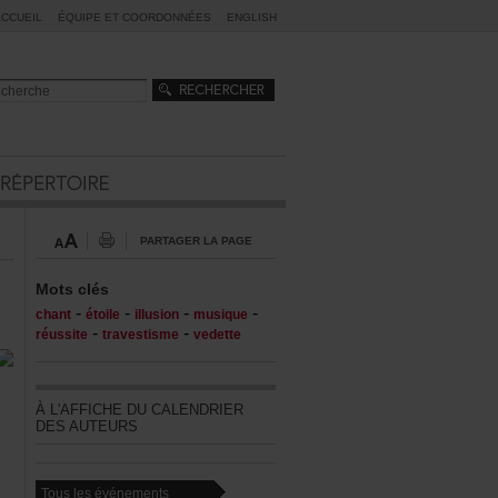
ACCUEIL
ÉQUIPEETCOORDONNÉES
ENGLISH
PARTAGERLAPAGE
Motsclés
-
-
-
-
chant
étoile
illusion
musique
-
-
réussite
travestisme
vedette
ÀL'AFFICHEDUCALENDRIER
DESAUTEURS
Touslesévénements