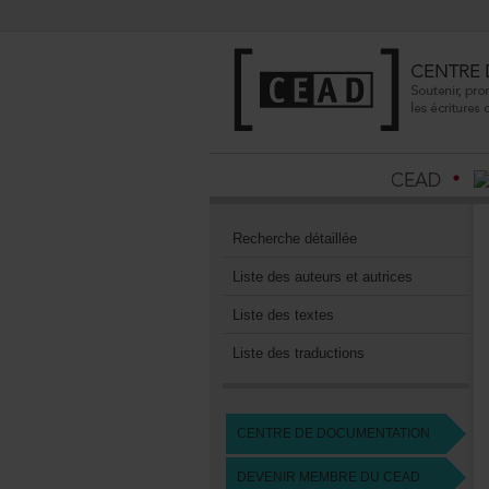
Recherchedétaillée
Listedesauteursetautrices
Listedestextes
Listedestraductions
CENTREDEDOCUMENTATION
DEVENIRMEMBREDUCEAD