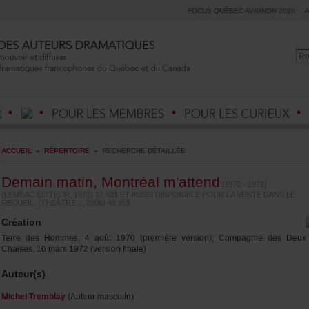
FOCUSQUÉBECAVIGNON2026
ACCUEIL
»
RÉPERTOIRE
»
RECHERCHEDÉTAILLÉE
Demainmatin,Montréalm'attend
[1970-1972]
(LEMÉACÉDITEUR,1972)12.50$ETAUSSIDISPONIBLEPOURLAVENTEDANSLE
RECUEIL:(THÉÂTREII,2006)49.95$
Création
TerredesHommes,4août1970(premièreversion);CompagniedesDeux
Chaises,16mars1972(versionfinale)
Auteur(s)
MichelTremblay
(Auteurmasculin)