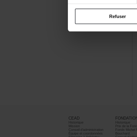
Refuser
CEAD
FONDATIO
Historique
Historique
Mission
PrixdelaFond
Conseild’administration
FondsMichel
Équipeetcoordonnées
Bouchard