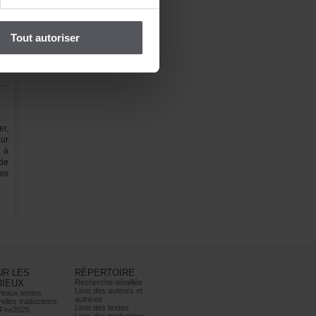
E:
Toutautoriser
er,
ur
tà
de
is
URLES
RÉPERTOIRE
RIEUX
Recherchedétaillée
Listedesauteurset
eauxtextes
autrices
ellestraductions
Listedestextes
Fire2025