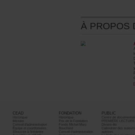
ÀPROPOSDE
c
CEAD
FONDATION
PUBLIC
Historique
Historique
Centrededocumentati
Mission
PrixdelaFondation
PREMIÈRELECTURE
Conseild’administration
FondsMichelMarc
Divans-lits
Équipeetcoordonnées
Bouchard
Calendrierdesauteur
S’inscrireàl’infolettre
Conseild’administration
autrices