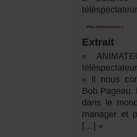
téléspectateur
Plusd'informations»
Extrait
«ANIMATE
téléspectate
«Ilnouscon
BobPageau.
danslemon
manageretpr
[…]»