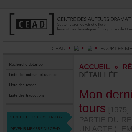
Recherchedétaillée
ACCUEIL
»
RÉ
DÉTAILLÉE
Listedesauteursetautrices
Listedestextes
Monderni
Listedestraductions
tours
[1975]
CENTREDEDOCUMENTATION
PARTIEDURE
UNACTE(LEM
DEVENIRMEMBREDUCEAD