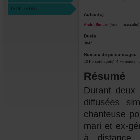
FAIREUNDON
Auteur(s)
AndréSimard
(Auteurmasculin)
Durée
0h45
Nombredepersonnages
10Personnage(s),4Femme(s),6
Résumé
Durantdeuxé
diffuséessi
chanteusepo
marietex-gér
àdistance