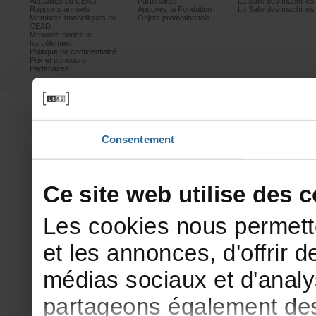
ActualitésduCEAD
Partenaires
LaSalledesmachine
Rapportsannuels
AppuyezlaFondation
LaSalledesmachine
Membreshonorifiquesdu
Objetspromotionnels
CEAD
Mesurescontrele
harcèlement
Politiquedeconfidentialité
Prixetconcours
Partenaires
Consentement
Cesitewebutilisedesco
Lescookiesnouspermett
etlesannonces,d'offrirde
médiassociauxetd'analy
partageonségalementdesi