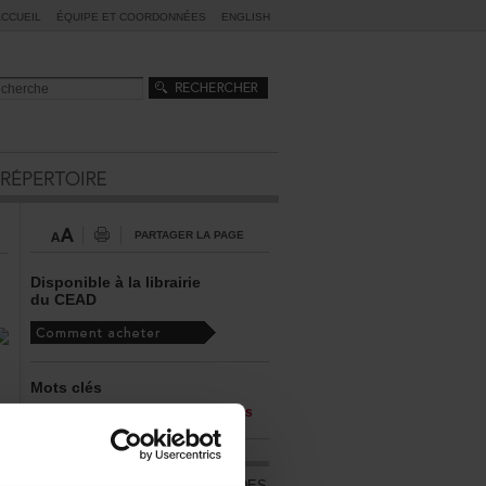
ACCUEIL
ÉQUIPEETCOORDONNÉES
ENGLISH
PARTAGERLAPAGE
Disponibleàlalibrairie
duCEAD
Motsclés
-
-
-
désir
religion
sexualité
valeurs
ÀL'AFFICHEDUCALENDRIERDES