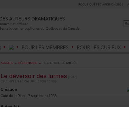
FOCUSQUÉBECAVIGNON2026
ACCUEIL
»
RÉPERTOIRE
»
RECHERCHEDÉTAILLÉE
Ledéversoirdeslarmes
[1987]
(GUÉRINLITTÉRATURE,1988)10,90$
Création
CafédelaPlace,7septembre1988
Auteur(s)
AndréRicard
(Auteurféminin)
Durée