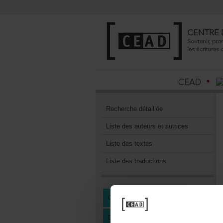
Recherchedétaillée
Listedesauteursetautrices
Listedestextes
Listedestraductions
CENTREDEDOCUMENTATION
DEVENIRMEMBREDUCEAD