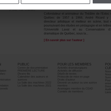
AndréRicard
(Photo:LucChartier)
CofondateuretanimateurduThéâtredel'Estoc
Québecde1957à1968,AndréRicardyf
directeurartistiqueetmetteurenscène,tout
poursuivantdesétudesenpédagogieetenlettre
l'UniversitéLavaletauConservatoired'a
dramatiquedeQuébec,sousla...
[Ensavoirplussurl'auteur]
N
PUBLIC
POURLESMEMBRES
PO
Centrededocumentation
Activitésdramaturgiques
CU
ation
PREMIÈRELECTURE
Activitésdediffusion
Nouv
Marc
Divans-lits
Dépôtdetextes
Nouv
Calendrierdesauteurset
Protocoledemiseenpage
Sure
istration
autrices
Droitsd’auteur
Pour
LaSalledesmachines2022
Devenirunauteurouuneautrice
ense
dation
LaSalledesmachines2021
membre
Doss
onnels
AvantagesmembreduCEAD
Audi
Comitésdemembres
Lien