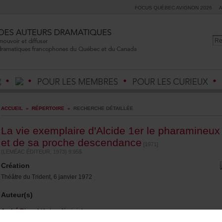
FOCUSQUÉBECAVIGNON2026
ACCUEIL
»
RÉPERTOIRE
»
RECHERCHEDÉTAILLÉE
Lavieexemplaired'Alcide1erlepharamineux
etdesaprochedescendance
[1971]
(LEMÉACÉDITEUR,1973)9.95$
Création
ThéâtreduTrident,6janvier1972
Auteur(s)
AndréRicard
(Auteurféminin)