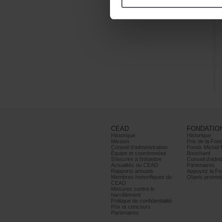
CEAD
FONDATIO
Historique
Historique
Mission
PrixdelaFond
Conseild’administration
FondsMichel
Équipeetcoordonnées
Bouchard
S’inscrireàl’infolettre
Conseild’admin
ActualitésduCEAD
Partenaires
Rapportsannuels
AppuyezlaFon
Membreshonorifiquesdu
Objetspromoti
CEAD
Mesurescontrele
harcèlement
Politiquedeconfidentialité
Prixetconcours
Partenaires