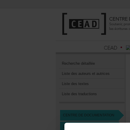
Recherchedétaillée
Listedesauteursetautrices
Listedestextes
Listedestraductions
CENTREDEDOCUMENTATION
DEVENIRMEMBREDUCEAD