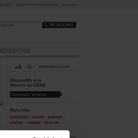
ACCUEIL
ÉQUIPEETCOORDONNÉES
ENGLISH
PARTAGERLAPAGE
Disponibleàla
librairieduCEAD
Motsclés
-
-
-
criminalité
famille
politique
-
-
pouvoir
religion
richesse