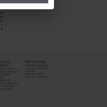
de
ut
en
sà
rt
URLES
RÉPERTOIRE
RIEUX
Recherchedétaillée
Listedesauteurset
eauxtextes
autrices
ellestraductions
Listedestextes
Fire2025
Listedestraductions
les
ignant.e.s
iersspécialisés
ovidéothèque
simportants