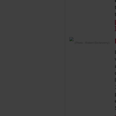
(Photo:RobertEtcheverry)