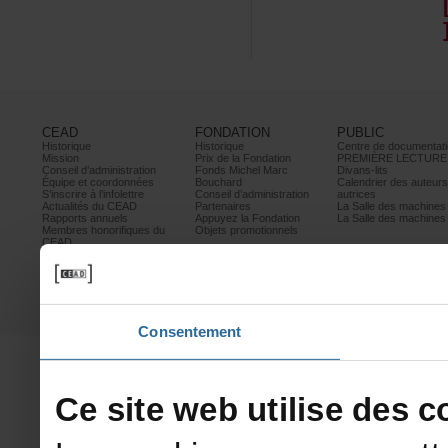
CEAD
FONDATION
PUBLIC
Historique
Historique
Centrededocumentati
Mission
PrixdelaFondation
PREMIÈRELECTURE
Conseild’administration
FondsMichelMarc
Divans-lits
Équipeetcoordonnées
Bouchard
Calendrierdesauteur
S’inscrireàl’infolettre
Conseild’administration
autrices
ActualitésduCEAD
Partenaires
LaSalledesmachine
Rapportsannuels
AppuyezlaFondation
LaSalledesmachine
Membreshonorifiquesdu
Objetspromotionnels
CEAD
Mesurescontrele
harcèlement
Politiquedeconfidentialité
Prixetconcours
Partenaires
Consentement
Cesitewebutilisedesco