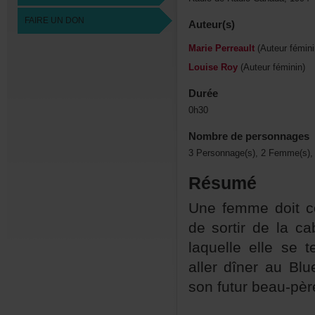
FAIREUNDON
Auteur(s)
MariePerreault
(Auteurfémini
LouiseRoy
(Auteurféminin)
Durée
0h30
Nombredepersonnages
3Personnage(s),2Femme(s),
Résumé
Unefemmedoitco
desortirdelaca
laquelleelleset
allerdînerauBl
sonfuturbeau-pèr