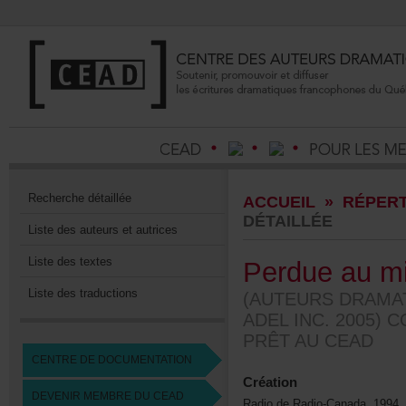
Recherchedétaillée
ACCUEIL
»
RÉPERT
DÉTAILLÉE
Listedesauteursetautrices
Listedestextes
Perdueaumi
Listedestraductions
(AUTEURSDRAMA
ADELINC.2005)
PRÊTAUCEAD
CENTREDEDOCUMENTATION
Création
DEVENIRMEMBREDUCEAD
RadiodeRadio-Canada,1994