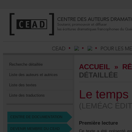
Recherchedétaillée
ACCUEIL
»
RÉ
DÉTAILLÉE
Listedesauteursetautrices
Listedestextes
Letemps
Listedestraductions
(LEMÉACÉDIT
CENTREDEDOCUMENTATION
Premièrelecture
DEVENIRMEMBREDUCEAD
Cetexteaétéprésentéenl