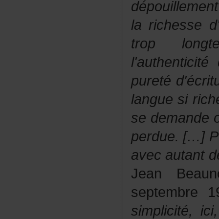
dépouillemen
larichessed
troplongt
l'authentic
puretéd'écri
languesirich
sedemandeo
perdue.[…]
avecautantd
JeanBeaun
septembre1
simplicité,i