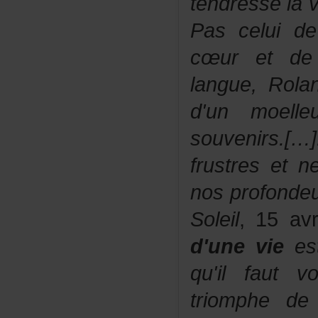
tendresselav
Pasceluidel
cœuretde
langue,Rol
d'unmoell
souvenirs
frustresetn
nosprofonde
Soleil
,15avr
d'unevie
es
qu'ilfautv
triomphedel