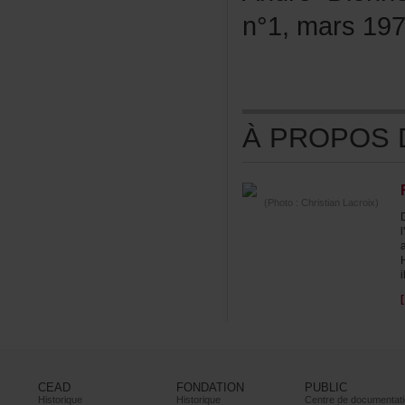
n°1,mars197
ÀPROPOSDE
(Photo:ChristianLacroix)
i
CEAD
FONDATION
PUBLIC
Historique
Historique
Centrededocumentati