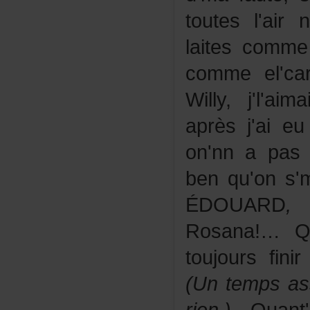
toutesl'ai
laitescomme
commeel'ca
Willy,j'l'a
aprèsj'aie
on'nnapase
benqu'ons'
ÉDOUARD
,
Rosana!…Qu
toujoursfini
(Untempsas