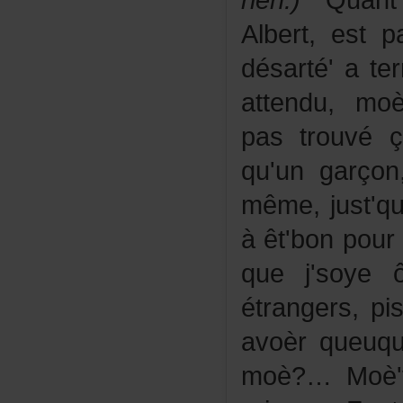
rien.)
Quant'
Albert,estp
désarté'ater
attendu,moè
pastrouvé
qu'ungarço
même,just'
àêt'bonpourê
quej'soyeô
étrangers,pi
avoèrqueuqu
moè?…Moè't