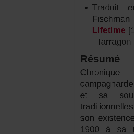
Traduit
Fischma
Lifetime
[
Tarragon
Résumé
Chroniqu
campagnard
etsasoum
traditionnel
sonexisten
1900àsam