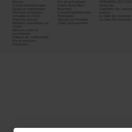
Mission
PrixdelaFondation
PREMIÈRELECTURE
Conseild’administration
FondsMichelMarc
Divans-lits
Équipeetcoordonnées
Bouchard
Calendrierdesauteur
S’inscrireàl’infolettre
Conseild’administration
autrices
ActualitésduCEAD
Partenaires
LaSalledesmachine
Rapportsannuels
AppuyezlaFondation
LaSalledesmachine
Membreshonorifiquesdu
Objetspromotionnels
CEAD
Mesurescontrele
harcèlement
Politiquedeconfidentialité
Prixetconcours
Partenaires