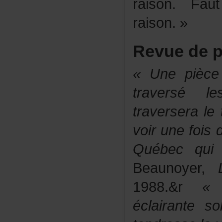
raison.Fau
raison.»
Revuedep
«Unepièceu
traversél
traversera
voirunefois
Québecqui
Beaunoyer,
1988.&r
«
éclairantes