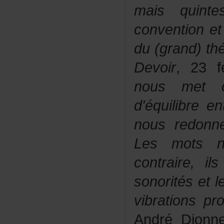
maisquint
conventionet
du(grand)thé
Devoir
,23fé
nousmetc
d'équilibree
nousredonn
Lesmotsn
contraire,i
sonoritéset
vibrationspr
AndréDionn