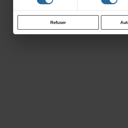
ontcollectéeslorsdevotr
Refuser
Aut