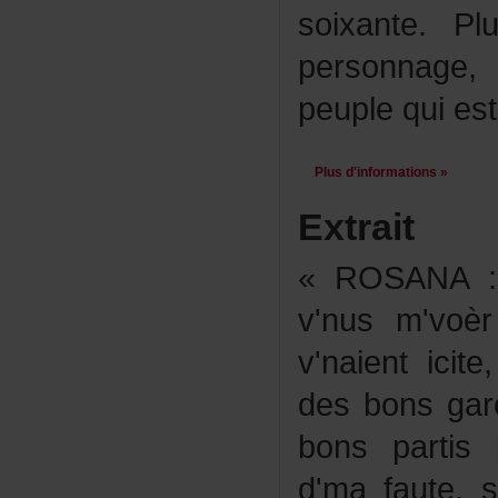
soixante.P
personnage,
peuplequies
Plusd'informations»
Extrait
«ROSANA:L
v'nusm'voè
v'naienticit
desbonsgar
bonspartisl
d'mafaute,si