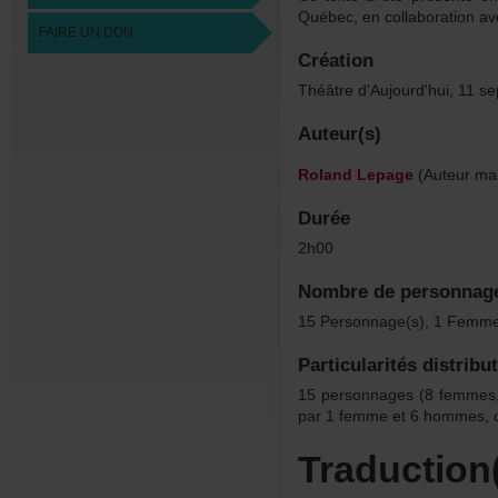
Québec,encollaborationa
FAIREUNDON
Création
Théâtred'Aujourd'hui,11s
Auteur(s)
RolandLepage
(Auteurmas
Durée
2h00
Nombredepersonnag
15Personnage(s),1Femme
Particularitésdistribu
15personnages(8femmes
par1femmeet6hommes,
Traduction