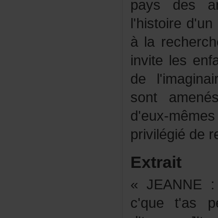
paysdesar
l'histoired'
àlarecherc
invitelesenf
del'imagina
sontamené
d'eux-mêmes
privilégiéde
Extrait
«JEANNE:P
c'quet'as