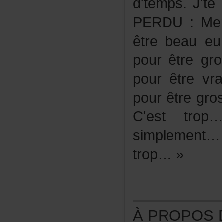
d'temps.J't
PERDU:Merc
êtrebeaueu
pourêtregr
pourêtrevr
pourêtreg
C'esttro
simplement
trop…»
ÀPROPOSDE