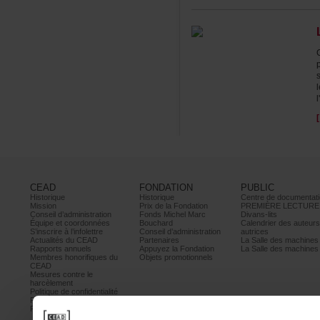
l
CEAD
FONDATION
PUBLIC
Historique
Historique
Centrededocumentati
Mission
PrixdelaFondation
PREMIÈRELECTURE
Conseild’administration
FondsMichelMarc
Divans-lits
Équipeetcoordonnées
Bouchard
Calendrierdesauteur
S’inscrireàl’infolettre
Conseild’administration
autrices
ActualitésduCEAD
Partenaires
LaSalledesmachine
Rapportsannuels
AppuyezlaFondation
LaSalledesmachine
Membreshonorifiquesdu
Objetspromotionnels
CEAD
Mesurescontrele
harcèlement
Politiquedeconfidentialité
Prixetconcours
Partenaires