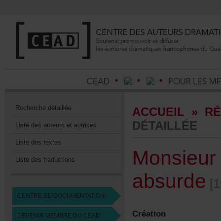
Recherchedétaillée
ACCUEIL
»
RÉ
DÉTAILLÉE
Listedesauteursetautrices
Listedestextes
Monsieur
Listedestraductions
absurde
[1
CENTREDEDOCUMENTATION
Création
DEVENIRMEMBREDUCEAD