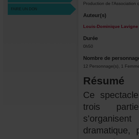
Productiondel'Associatio
FAIREUNDON
Auteur(s)
Louis-DominiqueLavigne
Durée
0h50
Nombredepersonnag
12Personnage(s),1Femme
Résumé
Cespectacle
troispart
s'organisen
dramatique