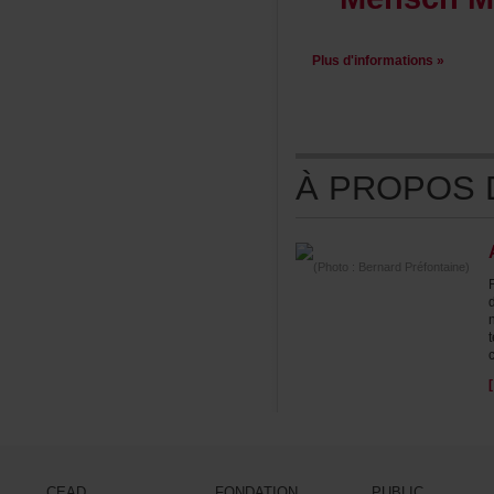
Plusd'informations»
ÀPROPOSDE
(Photo:BernardPréfontaine)
CEAD
FONDATION
PUBLIC