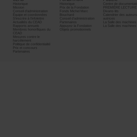
Historique
Historique
Centrededocumentati
Mission
PrixdelaFondation
PREMIÈRELECTURE
Conseild’administration
FondsMichelMarc
Divans-lits
Équipeetcoordonnées
Bouchard
Calendrierdesauteur
S’inscrireàl’infolettre
Conseild’administration
autrices
ActualitésduCEAD
Partenaires
LaSalledesmachine
Rapportsannuels
AppuyezlaFondation
LaSalledesmachine
Membreshonorifiquesdu
Objetspromotionnels
CEAD
Mesurescontrele
harcèlement
Politiquedeconfidentialité
Prixetconcours
Partenaires