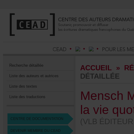
Recherchedétaillée
ACCUEIL
»
RÉ
DÉTAILLÉE
Listedesauteursetautrices
Listedestextes
MenschMe
Listedestraductions
laviequot
CENTREDEDOCUMENTATION
(VLBÉDITEUR
DEVENIRMEMBREDUCEAD