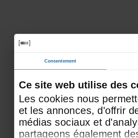
Consentement
Cesitewebutilisedesco
Lescookiesnouspermett
etlesannonces,d'offrirde
médiassociauxetd'analy
partageonségalementdesi