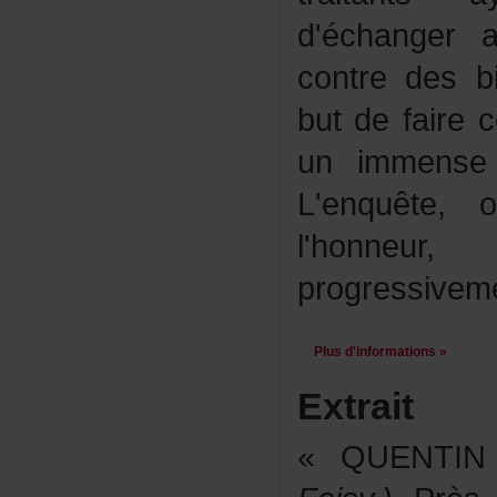
d'échanger
contredesb
butdefaire
unimmenset
L'enquête
l'honneu
progressivem
Plusd'informations»
Extrait
«QUENTI