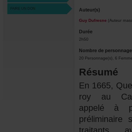
FAIREUNDON
Auteur(s)
GuyDufresne
(Auteurmasc
Durée
2h50
Nombredepersonnage
20Personnage(s),6Femme
Résumé
En1665,Quen
royauCap-d
appeléàpr
préliminaire
traitants