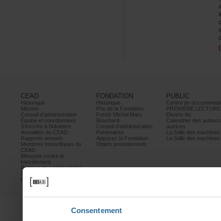
CEAD
FONDATION
PUBLIC
Historique
Historique
Centrededocumentati
Mission
PrixdelaFondation
PREMIÈRELECTURE
Conseild’administration
FondsMichelMarc
Divans-lits
Équipeetcoordonnées
Bouchard
Calendrierdesauteur
S’inscrireàl’infolettre
Conseild’administration
autrices
ActualitésduCEAD
Partenaires
LaSalledesmachine
Rapportsannuels
AppuyezlaFondation
LaSalledesmachine
Membreshonorifiquesdu
Objetspromotionnels
CEAD
Mesurescontrele
harcèlement
Politiquedeconfidentialité
Prixetconcours
Partenaires
Consentement