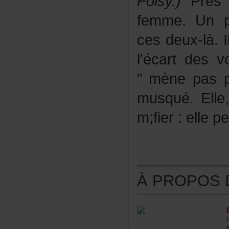
Foisy.)
Près
femme.Unp
cesdeux-là.
l'écartdesvo
"mènepaspl
musqué.Elle
m;fier:ellep
ÀPROPOSDE