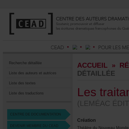
Recherchedétaillée
ACCUEIL
»
RÉ
DÉTAILLÉE
Listedesauteursetautrices
Listedestextes
Lestraita
Listedestraductions
(LEMÉACÉDIT
CENTREDEDOCUMENTATION
Création
DEVENIRMEMBREDUCEAD
ThéâtreduNouveauMond