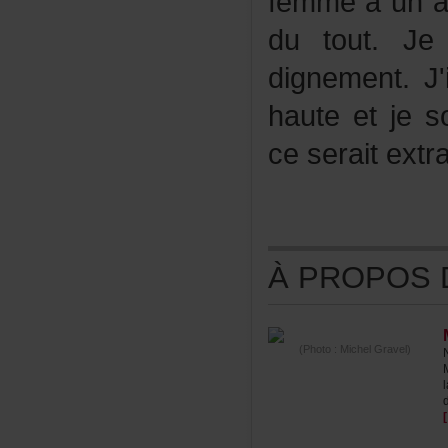
femmeauna
dutout.Je
dignement.J
hauteetjesou
ceseraitextr
ÀPROPOSDE
(Photo:MichelGravel)