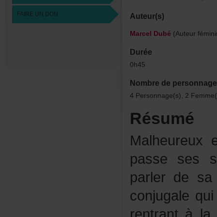
FAIREUNDON
Auteur(s)
MarcelDubé
(Auteurfémini
Durée
0h45
Nombredepersonnage
4Personnage(s),2Femme(
Résumé
Malheureu
passesess
parlerdes
conjugalequ
rentrantàla