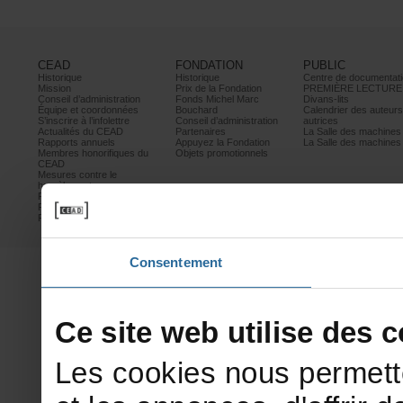
CEAD
FONDATION
PUBLIC
Historique
Historique
Centrededocumentati
Mission
PrixdelaFondation
PREMIÈRELECTURE
Conseild’administration
FondsMichelMarc
Divans-lits
Équipeetcoordonnées
Bouchard
Calendrierdesauteur
S’inscrireàl’infolettre
Conseild’administration
autrices
ActualitésduCEAD
Partenaires
LaSalledesmachine
Rapportsannuels
AppuyezlaFondation
LaSalledesmachine
Membreshonorifiquesdu
Objetspromotionnels
CEAD
Mesurescontrele
harcèlement
Politiquedeconfidentialité
Prixetconcours
Partenaires
Consentement
Cesitewebutilisedesco
Lescookiesnouspermett