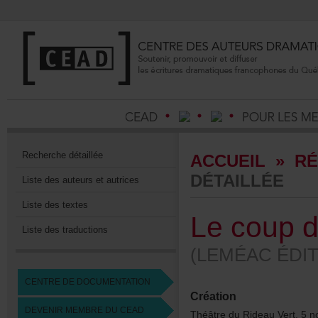
Recherchedétaillée
ACCUEIL
»
RÉ
DÉTAILLÉE
Listedesauteursetautrices
Listedestextes
Lecoupde
Listedestraductions
(LEMÉACÉDIT
CENTREDEDOCUMENTATION
Création
DEVENIRMEMBREDUCEAD
ThéâtreduRideauVert,5n