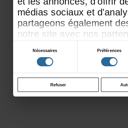
etlesannonces,d'offrirde
médiassociauxetd'analy
partageonségalementdesi
notresiteavecnosparte
publicitéetd'analyse,qu
Sélection
Nécessaires
Préférences
du
d'autresinformationsqu
consentement
ontcollectéeslorsdevotr
Refuser
Aut