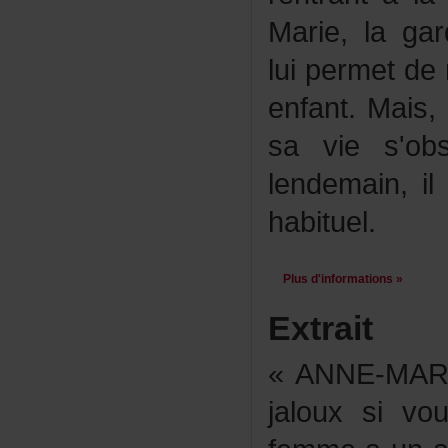
Marie,lagar
luipermetder
enfant.Mai
savies'ob
lendemain,
habituel.
Plusd'informations»
Extrait
«ANNE-MAR
jalouxsivo