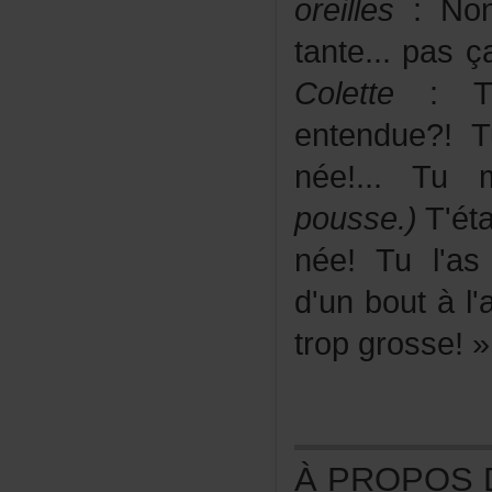
oreilles
:Non!
tante...pas
Colette
:Tul
entendue?!
née!...Tum
pousse.)
T'ét
née!Tul'as
d'unboutàl'a
tropgrosse!»
ÀPROPOSDE