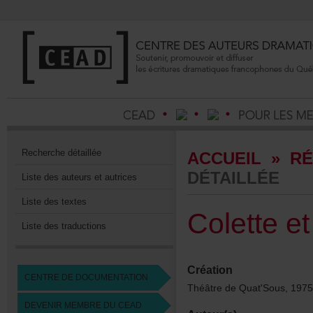
Recherchedétaillée
ACCUEIL
»
RÉ
DÉTAILLÉE
Listedesauteursetautrices
Listedestextes
Colettee
Listedestraductions
Création
CENTREDEDOCUMENTATION
ThéâtredeQuat'Sous,1975
DEVENIRMEMBREDUCEAD