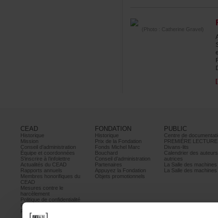
(Photo:CatherineGravel)
CEAD
FONDATION
PUBLIC
Historique
Historique
Centrededocumentati
Mission
PrixdelaFondation
PREMIÈRELECTURE
Conseild’administration
FondsMichelMarc
Divans-lits
Équipeetcoordonnées
Bouchard
Calendrierdesauteur
S’inscrireàl’infolettre
Conseild’administration
autrices
ActualitésduCEAD
Partenaires
LaSalledesmachine
Rapportsannuels
AppuyezlaFondation
LaSalledesmachine
Membreshonorifiquesdu
Objetspromotionnels
CEAD
Mesurescontrele
harcèlement
Politiquedeconfidentialité
Prixetconcours
Partenaires