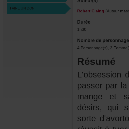
Auteur(s)
FAIREUNDON
RobertClaing
(Auteurmasc
Durée
1h30
Nombredepersonnage
4Personnage(s),2Femme(
Résumé
L'obsession
passerparla
mangeetsat
désirs,qui
sorted'avort