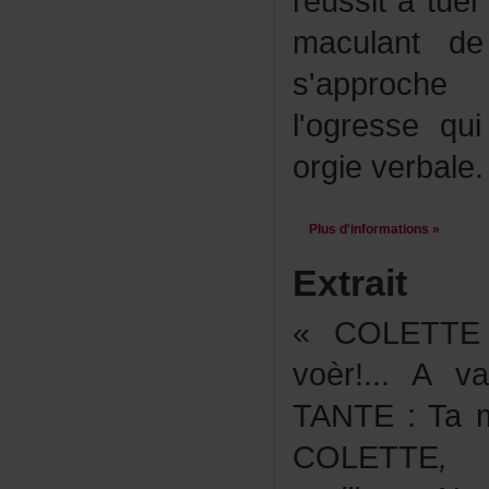
réussitàtu
maculantd
s'approc
l'ogresseq
orgieverbale.
Plusd'informations»
Extrait
«COLETTE
voèr!...Av
TANTE:Tama
COLETTE
,