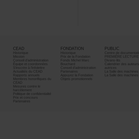
CEAD
FONDATION
PUBLIC
Historique
Historique
Centrededocumentati
Mission
PrixdelaFondation
PREMIÈRELECTURE
Conseild’administration
FondsMichelMarc
Divans-lits
Équipeetcoordonnées
Bouchard
Calendrierdesauteur
S’inscrireàl’infolettre
Conseild’administration
autrices
ActualitésduCEAD
Partenaires
LaSalledesmachine
Rapportsannuels
AppuyezlaFondation
LaSalledesmachine
Membreshonorifiquesdu
Objetspromotionnels
CEAD
Mesurescontrele
harcèlement
Politiquedeconfidentialité
Prixetconcours
Partenaires