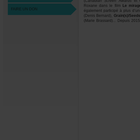
(
CanadianScreenAwards
et
Roxanedanslefilm
Lemirag
FAIREUNDON
égalementparticipéàplusd’u
(DenisBernard),
Grain(s)/Seed
(MarieBrassard)...Depuis201
unthéâtredocumentaireporta
Québec,présentéauFTA,àLaL
tournéepartoutauQuébec.Ell
Pêcheurs
,
MonExàmoi
,
prise
,
Délateurs
,
Ruptures,Dis
porte-paroledes
Rendez-vo
collectivepropulsésparl’organ