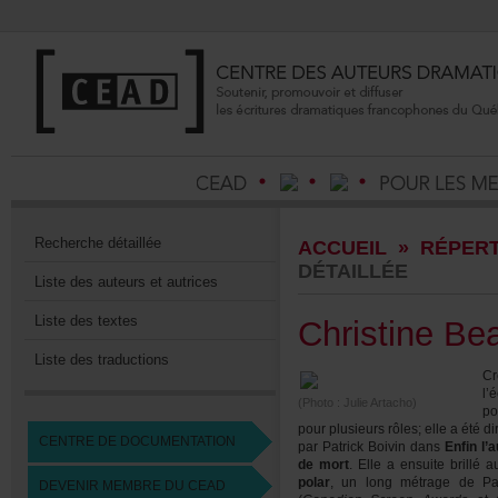
Recherchedétaillée
ACCUEIL
»
RÉPERT
DÉTAILLÉE
Listedesauteursetautrices
Listedestextes
ChristineBea
Listedestraductions
Cr
l
(Photo:JulieArtacho)
po
pourplusieursrôles;elleaétéd
CENTREDEDOCUMENTATION
parPatrickBoivindans
Enfinl’
demort
.Elleaensuitebrill
polar
,unlongmétragedePatr
DEVENIRMEMBREDUCEAD