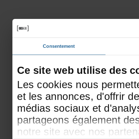
Consentement
Cesitewebutilisedesco
Lescookiesnouspermette
etlesannonces,d'offrirde
médiassociauxetd'analys
partageonségalementdesi
notresiteavecnosparte