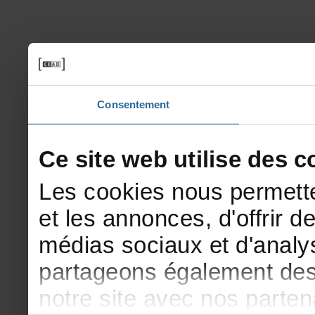
Consentement
Cesitewebutilisedesco
Lescookiesnouspermette
etlesannonces,d'offrirde
médiassociauxetd'analys
partageonségalementdesi
notresiteavecnosparte