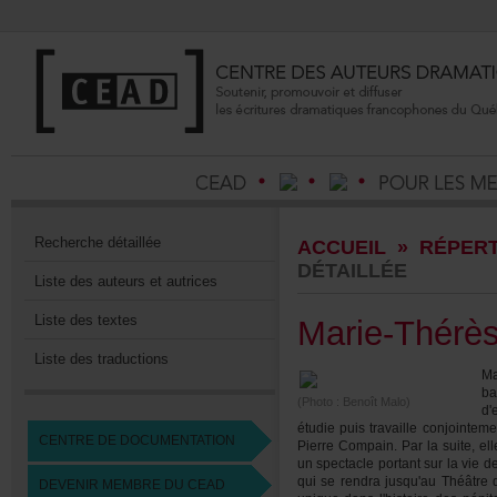
Recherchedétaillée
ACCUEIL
»
RÉPERT
DÉTAILLÉE
Listedesauteursetautrices
Listedestextes
Marie-Thérè
Listedestraductions
Ma
b
(Photo:BenoîtMalo)
d'
étudiepuistravailleconjointe
CENTREDEDOCUMENTATION
PierreCompain.Parlasuite,el
unspectacleportantsurlavied
quiserendrajusqu'auThéâtr
DEVENIRMEMBREDUCEAD