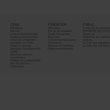
CEAD
FONDATION
PUBLIC
Historique
Historique
Centrededocumentati
Mission
PrixdelaFondation
PREMIÈRELECTURE
Conseild’administration
FondsMichelMarc
Divans-lits
Équipeetcoordonnées
Bouchard
Calendrierdesauteur
S’inscrireàl’infolettre
Conseild’administration
autrices
ActualitésduCEAD
Partenaires
LaSalledesmachine
Rapportsannuels
AppuyezlaFondation
LaSalledesmachine
Membreshonorifiquesdu
Objetspromotionnels
CEAD
Mesurescontrele
harcèlement
Politiquedeconfidentialité
Prixetconcours
Partenaires