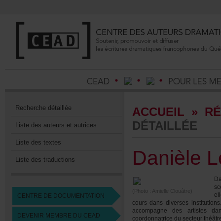
Recherchedétaillée
ACCUEIL
»
RÉ
DÉTAILLÉE
Listedesauteursetautrices
Listedestextes
DanièleL
Listedestraductions
D
sc
(Photo:AmielleClouâtre)
el
CENTREDEDOCUMENTATION
coursdansdiversesinstitution
accompagnedesartistesda
DEVENIRMEMBREDUCEAD
coordonnatricedusecteurthéât