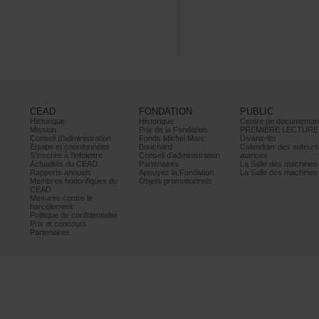
CEAD
FONDATION
PUBLIC
Historique
Historique
Centrededocumentati
Mission
PrixdelaFondation
PREMIÈRELECTURE
Conseild’administration
FondsMichelMarc
Divans-lits
Équipeetcoordonnées
Bouchard
Calendrierdesauteur
S’inscrireàl’infolettre
Conseild’administration
autrices
ActualitésduCEAD
Partenaires
LaSalledesmachine
Rapportsannuels
AppuyezlaFondation
LaSalledesmachine
Membreshonorifiquesdu
Objetspromotionnels
CEAD
Mesurescontrele
harcèlement
Politiquedeconfidentialité
Prixetconcours
Partenaires