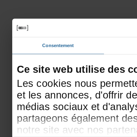
Consentement
Cesitewebutilisedesco
Lescookiesnouspermette
etlesannonces,d'offrirde
médiassociauxetd'analys
partageonségalementdesi
notresiteavecnosparte