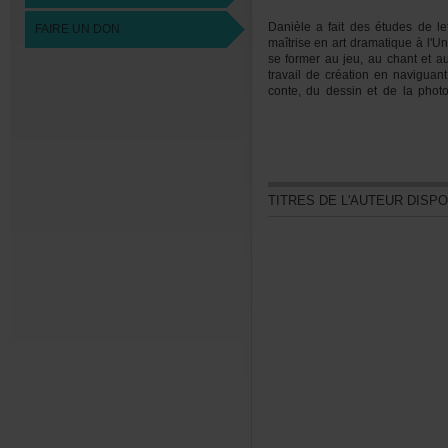
Danièleafaitdesétudesdelett
FAIREUNDON
maîtriseenartdramatiqueàl'U
seformeraujeu,auchantetauxar
travaildecréationennaviguan
conte,dudessinetdelaphoto,
partageavecl'autre.
TITRESDEL'AUTEURDISP