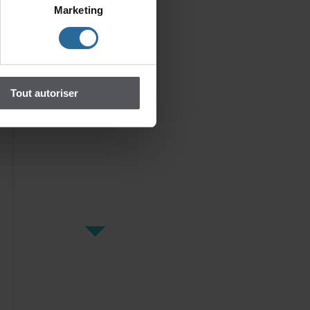
Marketing
Toutautoriser
Ladernièrecène
Vingtans