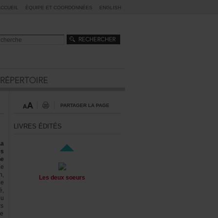
ACCUEIL
ÉQUIPEETCOORDONNÉES
ENGLISH
PARTAGERLAPAGE
LIVRESÉDITÉS
La
es
ne
ne
n,
Lesdeuxsoeurs
le
é,
du
rs
le