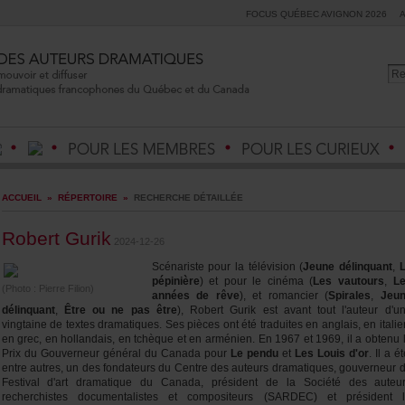
FOCUSQUÉBECAVIGNON2026
ACCUEIL
»
RÉPERTOIRE
»
RECHERCHEDÉTAILLÉE
RobertGurik
2024-12-26
Scénaristepourlatélévision(
Jeunedélinquant
,
pépinière
)etpourlecinéma(
Lesvautours
,
L
(Photo:PierreFilion)
annéesderêve
),etromancier(
Spirales
,
Jeu
délinquant
,
Êtreounepasêtre
),RobertGurikestavanttoutl'auteurd'u
vingtainedetextesdramatiques.Sespiècesontététraduitesenanglais,enitalie
engrec,enhollandais,entchèqueetenarménien.En1967et1969,ilaobtenu
PrixduGouverneurgénéralduCanadapour
Lependu
et
LesLouisd'or
.Ilaét
entreautres,undesfondateursduCentredesauteursdramatiques,gouverneur
Festivald'artdramatiqueduCanada,présidentdelaSociétédesauteu
recherchistesdocumentalistesetcompositeurs(SARDEC)etprésident