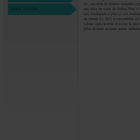
lits,unesériedelecturesnomadeso
unemiseenscènedeSolèneParéàl'
FAIREUNDON
suisinadéquateetplusjesuisinadéq
duJamaisLu2022etserapubliéeen
Lilianesigneletexteetassurelami
piècedestinéeaujeunepublicintitulé
d’unerésidencedecréationen202
enfanceen2024.
Lilianedonnedesat
dramaturgique.