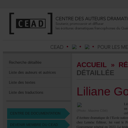
Recherchedétaillée
ACCUEIL
»
RÉ
DÉTAILLÉE
Listedesauteursetautrices
Listedestextes
LilianeG
Listedestraductions
Li
un
(Photo:MaximeCôté)
cr
CENTREDEDOCUMENTATION
d’écrituredramatiquedel’Écolenat
chezLeméacÉditeur,luivautlePri
DEVENIRMEMBREDUCEAD
Gouverneurgénéralen2022.Letext