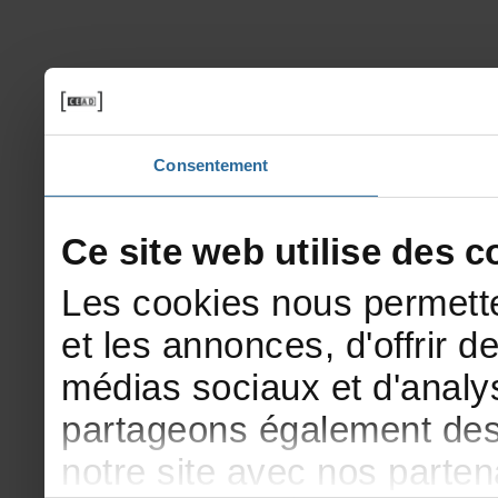
Consentement
Cesitewebutilisedesco
Lescookiesnouspermette
etlesannonces,d'offrirde
médiassociauxetd'analys
partageonségalementdesi
notresiteavecnosparte