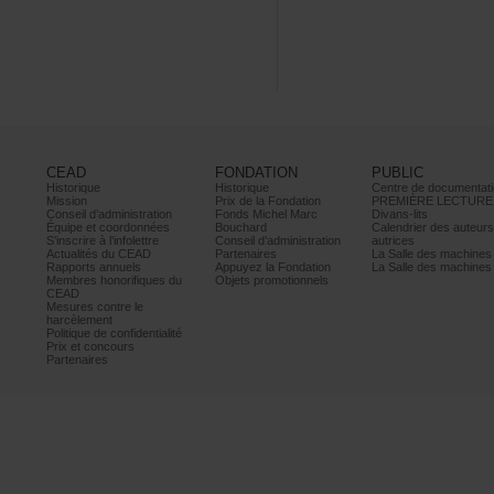
CEAD
FONDATION
PUBLIC
Historique
Historique
Centrededocumentati
Mission
PrixdelaFondation
PREMIÈRELECTURE
Conseild’administration
FondsMichelMarc
Divans-lits
Équipeetcoordonnées
Bouchard
Calendrierdesauteur
S’inscrireàl’infolettre
Conseild’administration
autrices
ActualitésduCEAD
Partenaires
LaSalledesmachine
Rapportsannuels
AppuyezlaFondation
LaSalledesmachine
Membreshonorifiquesdu
Objetspromotionnels
CEAD
Mesurescontrele
harcèlement
Politiquedeconfidentialité
Prixetconcours
Partenaires