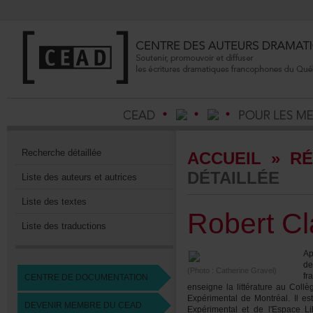
Recherchedétaillée
ACCUEIL
»
RÉ
DÉTAILLÉE
Listedesauteursetautrices
Listedestextes
RobertCl
Listedestraductions
Ap
d
(Photo:CatherineGravel)
fr
CENTREDEDOCUMENTATION
enseignelalittératureauCo
ExpérimentaldeMontréal.Ile
DEVENIRMEMBREDUCEAD
Expérimentaletdel'EspaceL