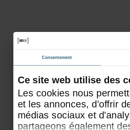
Consentement
Cesitewebutilisedesco
Lescookiesnouspermett
etlesannonces,d'offrirde
médiassociauxetd'analy
partageonségalementdesi