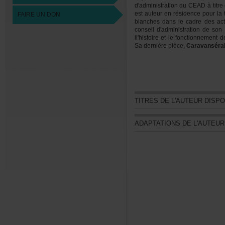
d'administrationduCEADàtitre
estauteurenrésidencepourl
FAIREUNDON
blanchesdanslecadredesac
conseild'administrationdeso
ll'histoireetlefonctionnementd
Sadernièrepièce,
Caravansérai
-2009-11-30
TITRESDEL'AUTEURDISP
ADAPTATIONSDEL'AUTEU