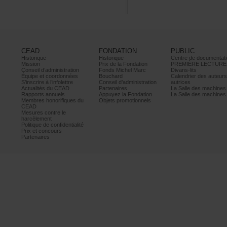
CEAD
FONDATION
PUBLIC
Historique
Historique
Centrededocumentati
Mission
PrixdelaFondation
PREMIÈRELECTURE
Conseild’administration
FondsMichelMarc
Divans-lits
Équipeetcoordonnées
Bouchard
Calendrierdesauteur
S’inscrireàl’infolettre
Conseild’administration
autrices
ActualitésduCEAD
Partenaires
LaSalledesmachine
Rapportsannuels
AppuyezlaFondation
LaSalledesmachine
Membreshonorifiquesdu
Objetspromotionnels
CEAD
Mesurescontrele
harcèlement
Politiquedeconfidentialité
Prixetconcours
Partenaires