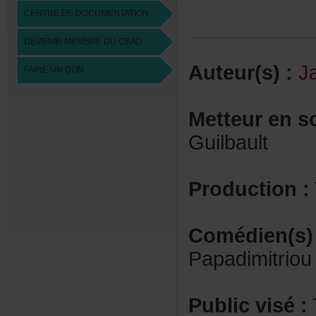
CENTREDEDOCUMENTATION
DEVENIRMEMBREDUCEAD
Auteur(s):
J
FAIREUNDON
Metteurens
Guilbault
Production:
Comédien(s)
Papadimitriou
Publicvisé: