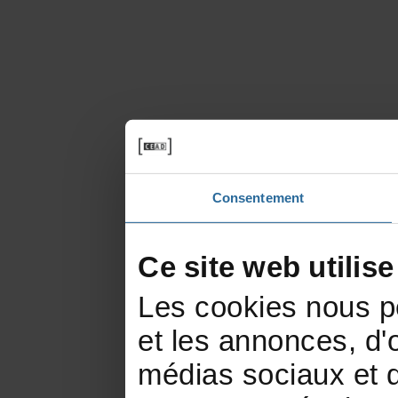
Consentement
Cesitewebutilis
Lescookiesnouspe
etlesannonces,d'of
médiassociauxetd'