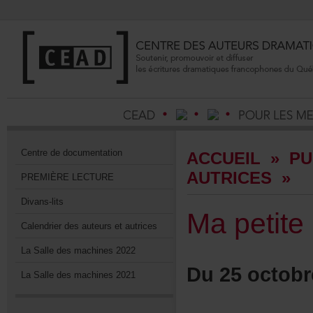
Centrededocumentation
ACCUEIL
»
PU
AUTRICES
»
PREMIÈRELECTURE
Divans-lits
Mapetite
Calendrierdesauteursetautrices
LaSalledesmachines2022
Du25octob
LaSalledesmachines2021