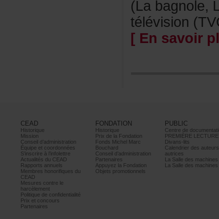
(Labagnole,L
télévision(TV
[Ensavoirpl
CEAD
FONDATION
PUBLIC
Historique
Historique
Centrededocumentati
Mission
PrixdelaFondation
PREMIÈRELECTURE
Conseild’administration
FondsMichelMarc
Divans-lits
Équipeetcoordonnées
Bouchard
Calendrierdesauteur
S’inscrireàl’infolettre
Conseild’administration
autrices
ActualitésduCEAD
Partenaires
LaSalledesmachine
Rapportsannuels
AppuyezlaFondation
LaSalledesmachine
Membreshonorifiquesdu
Objetspromotionnels
CEAD
Mesurescontrele
harcèlement
Politiquedeconfidentialité
Prixetconcours
Partenaires