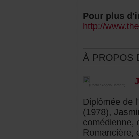
Pourplusd'i
http://www.t
ÀPROPOSDE
(Photo:AngeloBarsetti)
Diplôméedel
(1978),Jasm
comédienne,
Romancière,