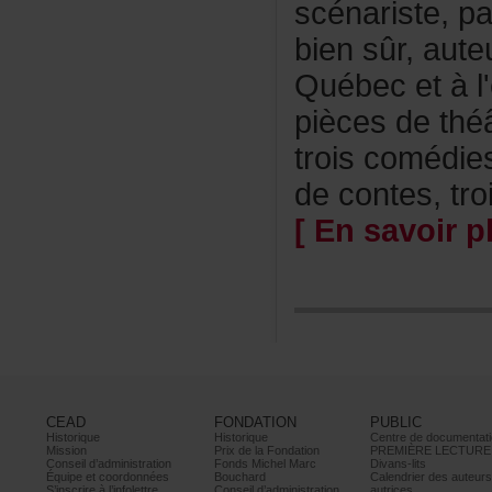
scénariste,pa
biensûr,aute
Québecetàl'
piècesdethé
troiscomédie
decontes,troi
[Ensavoirpl
CEAD
FONDATION
PUBLIC
Historique
Historique
Centrededocumentati
Mission
PrixdelaFondation
PREMIÈRELECTURE
Conseild’administration
FondsMichelMarc
Divans-lits
Équipeetcoordonnées
Bouchard
Calendrierdesauteur
S’inscrireàl’infolettre
Conseild’administration
autrices