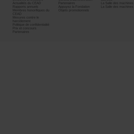
ActualitésduCEAD
Partenaires
LaSalledesmachine
Rapportsannuels
AppuyezlaFondation
LaSalledesmachine
Membreshonorifiquesdu
Objetspromotionnels
CEAD
Mesurescontrele
harcèlement
Politiquedeconfidentialité
Prixetconcours
Partenaires