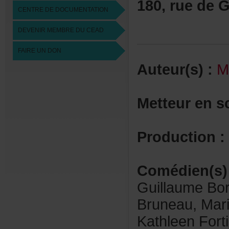
180,ruedeGe
CENTREDEDOCUMENTATION
DEVENIRMEMBREDUCEAD
FAIREUNDON
Auteur(s):
M
Metteurens
Production:
Comédien(s)
GuillaumeBor
Bruneau,Mari
KathleenFort