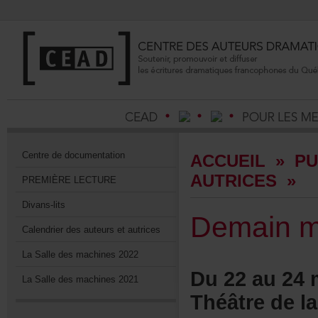
Centrededocumentation
ACCUEIL
»
PU
AUTRICES
»
PREMIÈRELECTURE
Divans-lits
Demainma
Calendrierdesauteursetautrices
LaSalledesmachines2022
Du22au24m
LaSalledesmachines2021
Théâtredela