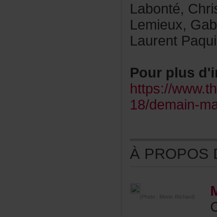
Labonté,Chri
Lemieux,Gabr
LaurentPaqui
Pourplusd'i
https://www.th
18/demain-ma
ÀPROPOSDE
(Photo:MonicRichard)
C