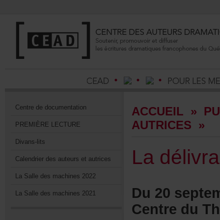
Centrededocumentation
ACCUEIL
»
PU
AUTRICES
»
PREMIÈRELECTURE
Divans-lits
Ladélivr
Calendrierdesauteursetautrices
LaSalledesmachines2022
Du20septem
LaSalledesmachines2021
CentreduThé