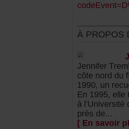
codeEvent=
ÀPROPOSDE
JenniferTre
côtenorddufl
1990,unrecue
En1995,ellet
àl’Universit
prèsde...
[Ensavoirpl