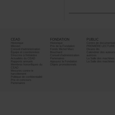
CEAD
FONDATION
PUBLIC
Historique
Historique
Centrededocumentati
Mission
PrixdelaFondation
PREMIÈRELECTURE
Conseild’administration
FondsMichelMarc
Divans-lits
Équipeetcoordonnées
Bouchard
Calendrierdesauteur
S’inscrireàl’infolettre
Conseild’administration
autrices
ActualitésduCEAD
Partenaires
LaSalledesmachine
Rapportsannuels
AppuyezlaFondation
LaSalledesmachine
Membreshonorifiquesdu
Objetspromotionnels
CEAD
Mesurescontrele
harcèlement
Politiquedeconfidentialité
Prixetconcours
Partenaires