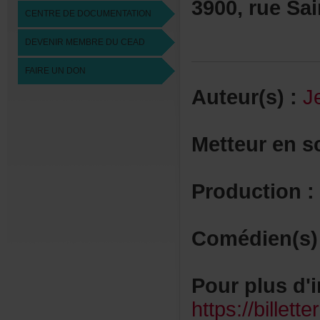
3900,rueSai
CENTREDEDOCUMENTATION
DEVENIRMEMBREDUCEAD
FAIREUNDON
Auteur(s):
J
Metteurens
Production:
Comédien(s)
Pourplusd'i
https://billet