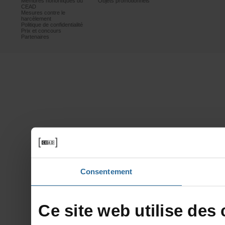
Membreshonorifiquesdu
Objetspromotionnels
CEAD
Mesurescontrele
harcèlement
Politiquedeconfidentialité
Prixetconcours
Partenaires
Consentement
Cesitewebutilisedesc