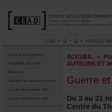
Centrededocumentation
ACCUEIL
»
PU
AUTEURSETA
PREMIÈRELECTURE
Divans-lits
Guerreet
Calendrierdesauteursetautrices
LaSalledesmachines2022
Du3au21no
LaSalledesmachines2021
CentreduThé