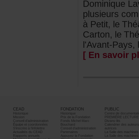
DominiqueLa
plusieurscom
àPetit,leTh
Carton,leThé
l'Avant-Pays,
[Ensavoirpl
CEAD
FONDATION
PUBLIC
Historique
Historique
Centrededocumentati
Mission
PrixdelaFondation
PREMIÈRELECTURE
Conseild’administration
FondsMichelMarc
Divans-lits
Équipeetcoordonnées
Bouchard
Calendrierdesauteur
S’inscrireàl’infolettre
Conseild’administration
autrices
ActualitésduCEAD
Partenaires
LaSalledesmachine
Rapportsannuels
AppuyezlaFondation
LaSalledesmachine