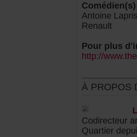
Comédien(s)
AntoineLapri
Renault
Pourplusd'i
http://www.th
ÀPROPOSDE
Codirecteura
Quartierdepu