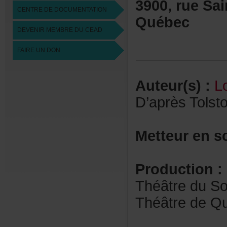
3900,rueSai
CENTREDEDOCUMENTATION
Québec
DEVENIRMEMBREDUCEAD
FAIREUNDON
Auteur(s):
L
D’aprèsTolsto
Metteurens
Production:
ThéâtreduSo
ThéâtredeQua