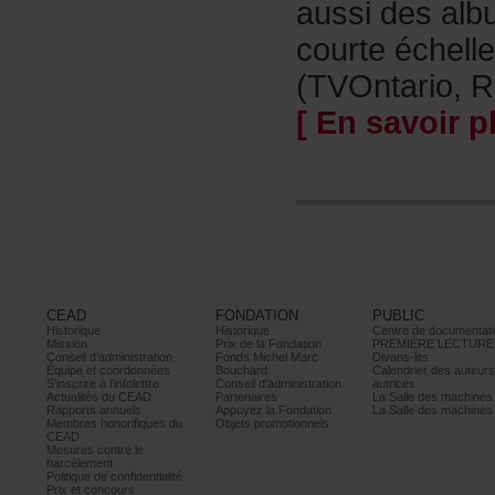
aussidesalb
courteéchelle
(TVOntario,R
[Ensavoirpl
CEAD
FONDATION
PUBLIC
Historique
Historique
Centrededocumentati
Mission
PrixdelaFondation
PREMIÈRELECTURE
Conseild’administration
FondsMichelMarc
Divans-lits
Équipeetcoordonnées
Bouchard
Calendrierdesauteur
S’inscrireàl’infolettre
Conseild’administration
autrices
ActualitésduCEAD
Partenaires
LaSalledesmachine
Rapportsannuels
AppuyezlaFondation
LaSalledesmachine
Membreshonorifiquesdu
Objetspromotionnels
CEAD
Mesurescontrele
harcèlement
Politiquedeconfidentialité
Prixetconcours