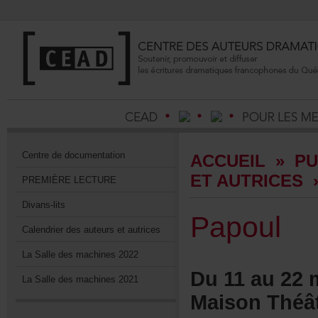
Centrededocumentation
ACCUEIL
»
PU
ETAUTRICES
PREMIÈRELECTURE
Divans-lits
Papoul
Calendrierdesauteursetautrices
LaSalledesmachines2022
Du11au22m
LaSalledesmachines2021
MaisonThéât