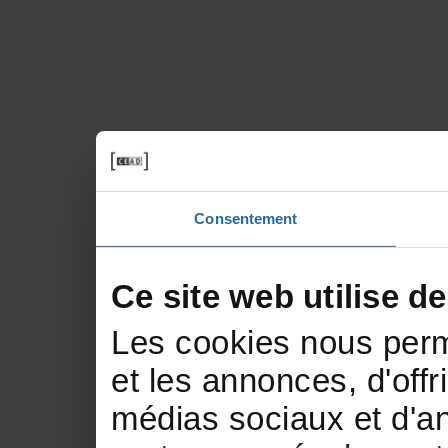
Consentement
Cesitewebutilisede
Lescookiesnousperm
etlesannonces,d'offr
médiassociauxetd'an