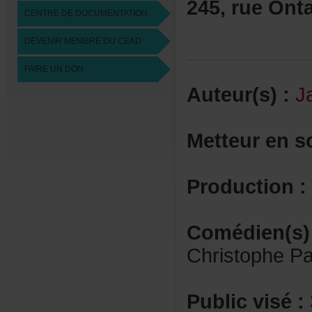
245,rueOnta
CENTREDEDOCUMENTATION
DEVENIRMEMBREDUCEAD
FAIREUNDON
Auteur(s):
J
Metteurens
Production:
Comédien(s)
ChristophePa
Publicvisé: