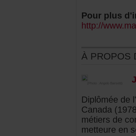
Pourplusd'i
http://www.ma
ÀPROPOSDE
(Photo:AngeloBarsetti)
Diplôméedel'
Canada(1978
métiersdeco
metteureens