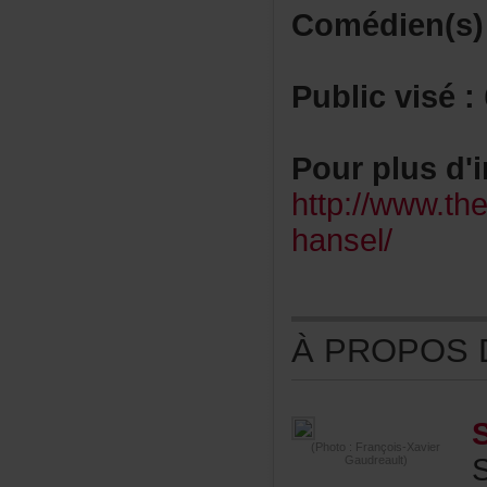
Comédien(s)
Publicvisé:
Pourplusd'i
http://www.the
hansel/
ÀPROPOSDE
(Photo:François-Xavier
Gaudreault)