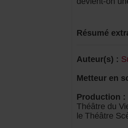
devient-onu
Résuméextr
Auteur(s):
S
Metteurens
Production:
ThéâtreduVie
leThéâtreSc