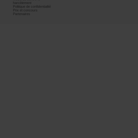
harcèlement
Politiquedeconfidentialité
Prixetconcours
Partenaires