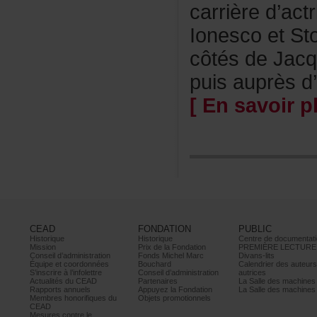
carrièred’ac
IonescoetSt
côtésdeJacq
puisauprèsd’
[Ensavoirpl
CEAD
FONDATION
PUBLIC
Historique
Historique
Centrededocumentati
Mission
PrixdelaFondation
PREMIÈRELECTURE
Conseild’administration
FondsMichelMarc
Divans-lits
Équipeetcoordonnées
Bouchard
Calendrierdesauteur
S’inscrireàl’infolettre
Conseild’administration
autrices
ActualitésduCEAD
Partenaires
LaSalledesmachine
Rapportsannuels
AppuyezlaFondation
LaSalledesmachine
Membreshonorifiquesdu
Objetspromotionnels
CEAD
Mesurescontrele