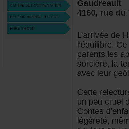
Gaudreault
CENTREDEDOCUMENTATION
4160,ruedu
DEVENIRMEMBREDUCEAD
FAIREUNDON
L’arrivéede
l’équilibre.C
parentslesab
sorcière,lat
avecleurgeô
Cetterelect
unpeucruel
Contesd’enf
légèreté,mê