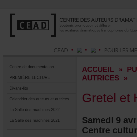
Centrededocumentation
ACCUEIL
»
PU
AUTRICES
»
PREMIÈRELECTURE
Divans-lits
Gretelet
Calendrierdesauteursetautrices
LaSalledesmachines2022
Samedi9avr
LaSalledesmachines2021
Centrecultu