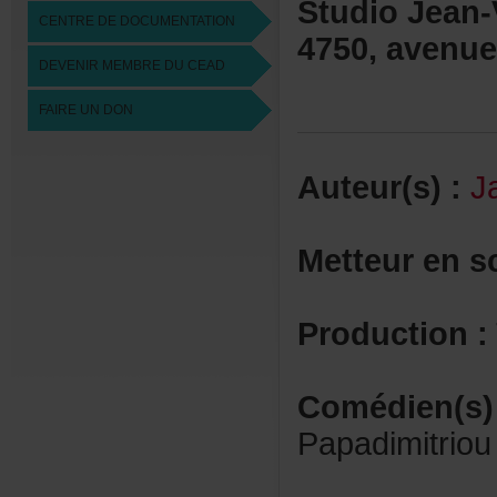
StudioJean-
CENTREDEDOCUMENTATION
4750,avenue
DEVENIRMEMBREDUCEAD
FAIREUNDON
Auteur(s):
J
Metteurens
Production:
Comédien(s)
Papadimitriou