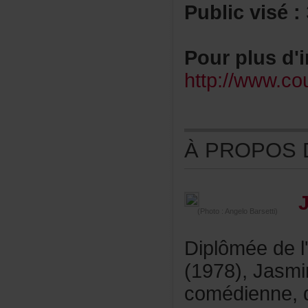
Publicvisé:
Pourplusd'i
http://www.co
ÀPROPOSDE
(Photo:AngeloBarsetti)
Diplôméedel
(1978),Jasm
comédienne,