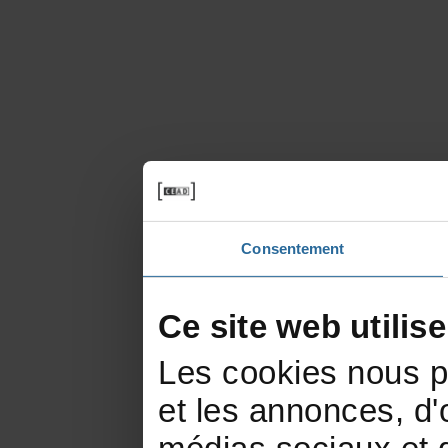
Consentement
Cesitewebutilis
Lescookiesnouspe
etlesannonces,d'of