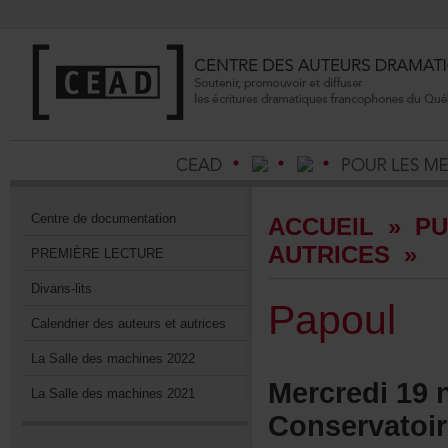
Centrededocumentation
ACCUEIL
»
PU
AUTRICES
»
PREMIÈRELECTURE
Divans-lits
Papoul
Calendrierdesauteursetautrices
LaSalledesmachines2022
Mercredi19
LaSalledesmachines2021
Conservatoi