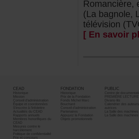
Romancière,
(Labagnole,L
télévision(TV
[Ensavoirpl
CEAD
FONDATION
PUBLIC
Historique
Historique
Centrededocumentati
Mission
PrixdelaFondation
PREMIÈRELECTURE
Conseild’administration
FondsMichelMarc
Divans-lits
Équipeetcoordonnées
Bouchard
Calendrierdesauteur
S’inscrireàl’infolettre
Conseild’administration
autrices
ActualitésduCEAD
Partenaires
LaSalledesmachine
Rapportsannuels
AppuyezlaFondation
LaSalledesmachine
Membreshonorifiquesdu
Objetspromotionnels
CEAD
Mesurescontrele
harcèlement
Politiquedeconfidentialité
Prixetconcours