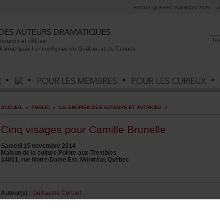
FOCUSQUÉBECAVIGNON2026
ACCUEIL
»
PUBLIC
»
CALENDRIERDESAUTEURSETAUTRICES
»
CinqvisagespourCamilleBrunelle
Samedi15novembre2014
MaisondelaculturePointe-aux-Trembles
14001,rueNotre-DameEst,Montréal,Québec
Auteur(s):
GuillaumeCorbeil
Metteurenscène:
ClaudePoissant