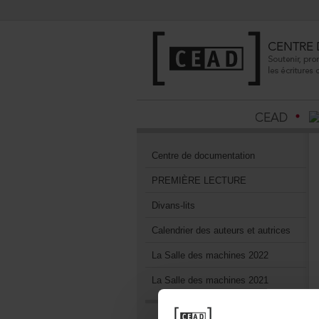
Centrededocumentation
PREMIÈRELECTURE
Divans-lits
Calendrierdesauteursetautrices
LaSalledesmachines2022
LaSalledesmachines2021