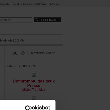
ACCUEIL
ÉQUIPEETCOORDONNÉES
ENGLISH
PARTAGERLAPAGE
DANSLALIBRAIRIE
L'impromptudesdeux
Presse
MichelTremblay
PsychédéliqueMarilou
Pierre-MichelTremblay