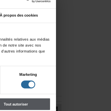
a
Àproposdescookies
nalitésrelativesauxmédias
iondenotresiteavecnos
d'autresinformationsque
1
Marketing
Toutautoriser