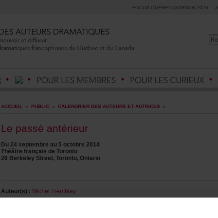
FOCUSQUÉBECAVIGNON2026
ACCUEIL
»
PUBLIC
»
CALENDRIERDESAUTEURSETAUTRICES
»
Lepasséantérieur
Du24septembreau5octobre2014
ThéâtrefrançaisdeToronto
26BerkeleyStreet,Toronto,Ontario
Auteur(s):
MichelTremblay
Metteurenscène:
DianaLeblanc