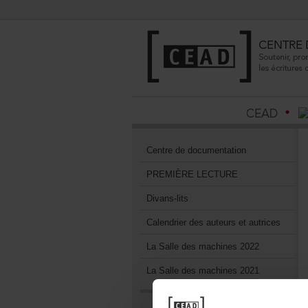
Centrededocumentation
PREMIÈRELECTURE
Divans-lits
Calendrierdesauteursetautrices
LaSalledesmachines2022
LaSalledesmachines2021