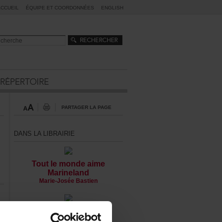
ACCUEIL
ÉQUIPEETCOORDONNÉES
ENGLISH
PARTAGERLAPAGE
DANSLALIBRAIRIE
Toutlemondeaime
Marineland
Marie-JoséeBastien
Guérilladel'ordinaire
Marie-ÈveMilot