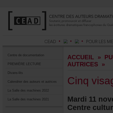
Centrededocumentation
ACCUEIL
»
PU
AUTRICES
»
PREMIÈRELECTURE
Divans-lits
Cinqvisa
Calendrierdesauteursetautrices
LaSalledesmachines2022
Mardi11nov
LaSalledesmachines2021
Centrecultu