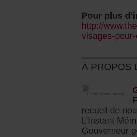
Pourplusd'i
http://www.th
visages-pour-c
ÀPROPOSDE
(Photo:MaudeChauvin)
recueildenouv
L’InstantMê
Gouverneurgé