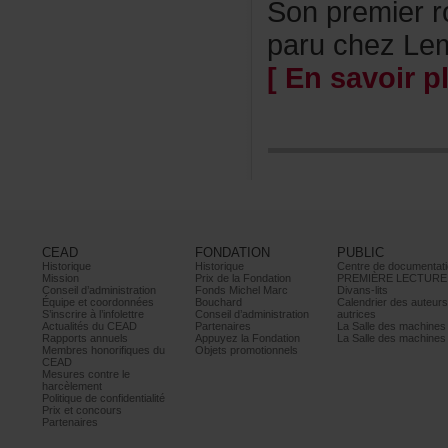
Sonpremierr
paruchezLem
[Ensavoirpl
CEAD
FONDATION
PUBLIC
Historique
Historique
Centrededocumentati
Mission
PrixdelaFondation
PREMIÈRELECTURE
Conseild’administration
FondsMichelMarc
Divans-lits
Équipeetcoordonnées
Bouchard
Calendrierdesauteur
S’inscrireàl’infolettre
Conseild’administration
autrices
ActualitésduCEAD
Partenaires
LaSalledesmachine
Rapportsannuels
AppuyezlaFondation
LaSalledesmachine
Membreshonorifiquesdu
Objetspromotionnels
CEAD
Mesurescontrele
harcèlement
Politiquedeconfidentialité
Prixetconcours
Partenaires