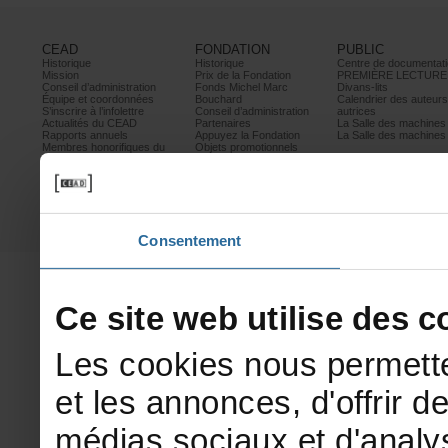
CEAD
FONDATION
PUBLIC
Historique
Historique
Centrededocumentati
Mission
PrixdelaFondation
PREMIÈRELECTURE
Conseild’administration
FondsMichelMarc
Divans-lits
Équipeetcoordonnées
Bouchard
Calendrierdesauteur
S’inscrireàl’infolettre
Conseild’administration
autrices
ActualitésduCEAD
Partenaires
LaSalledesmachine
Rapportsannuels
AppuyezlaFondation
LaSalledesmachine
Membreshonorifiquesdu
Objetspromotionnels
CEAD
Mesurescontrele
harcèlement
Politiquedeconfidentialité
Prixetconcours
Partenaires
Consentement
Cesitewebutilisedesco
Lescookiesnouspermette
etlesannonces,d'offrirde
médiassociauxetd'analys