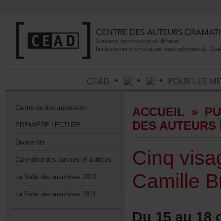
Centrededocumentation
ACCUEIL
»
PU
DESAUTEURS
PREMIÈRELECTURE
Divans-lits
Cinqvisa
Calendrierdesauteursetautrices
CamilleBr
LaSalledesmachines2022
LaSalledesmachines2021
Du15au18o