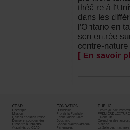
théâtreàl'Un
danslesdiffé
l'Ontarioent
sonentréesu
contre-nature
[Ensavoirpl
CEAD
FONDATION
PUBLIC
Historique
Historique
Centrededocumentati
Mission
PrixdelaFondation
PREMIÈRELECTURE
Conseild’administration
FondsMichelMarc
Divans-lits
Équipeetcoordonnées
Bouchard
Calendrierdesauteur
S’inscrireàl’infolettre
Conseild’administration
autrices
ActualitésduCEAD
Partenaires
LaSalledesmachine