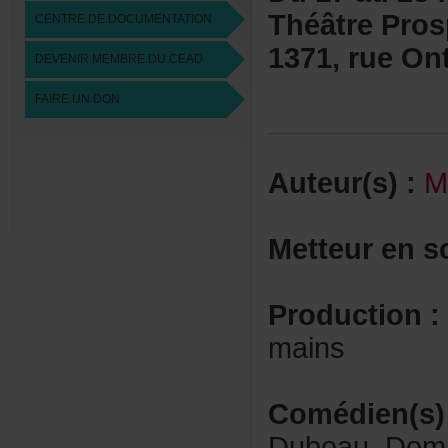
ThéâtrePros
CENTREDEDOCUMENTATION
1371,rueOnt
DEVENIRMEMBREDUCEAD
FAIREUNDON
Auteur(s):
M
Metteurens
Production:
mains
Comédien(s)
Dubeau,Domi