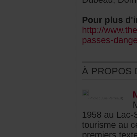
Pourplusd'i
http://www.th
passes-dange
ÀPROPOSDE
(Photo:JuliePerreault)
1958auLac-S
tourismeauc
premierstext