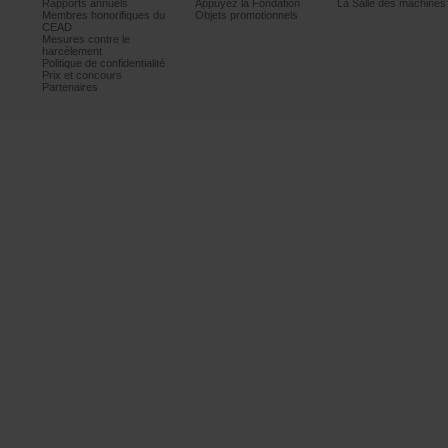
Rapportsannuels
AppuyezlaFondation
LaSalledesmachine
Membreshonorifiquesdu
Objetspromotionnels
CEAD
Mesurescontrele
harcèlement
Politiquedeconfidentialité
Prixetconcours
Partenaires