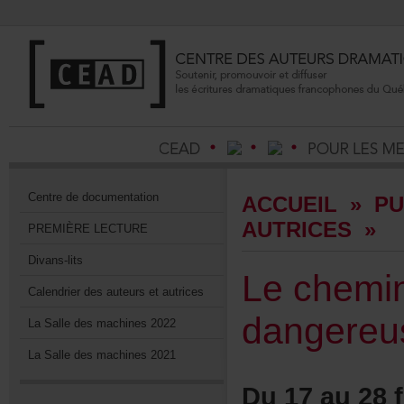
Centrededocumentation
ACCUEIL
»
PU
AUTRICES
»
PREMIÈRELECTURE
Divans-lits
Lechemi
Calendrierdesauteursetautrices
dangereu
LaSalledesmachines2022
LaSalledesmachines2021
Du17au28fé