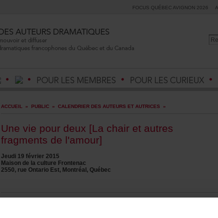
FOCUSQUÉBECAVIGNON2026
ACCUEIL
»
PUBLIC
»
CALENDRIERDESAUTEURSETAUTRICES
»
Uneviepourdeux[Lachairetautres
fragmentsdel'amour]
Jeudi19février2015
MaisondelacultureFrontenac
2550,rueOntarioEst,Montréal,Québec
Auteur(s):
EvelynedelaChenelière
Metteurenscène:
AliceRonfard