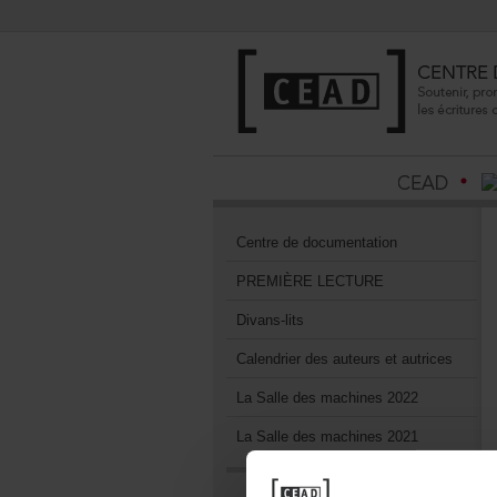
Centrededocumentation
PREMIÈRELECTURE
Divans-lits
Calendrierdesauteursetautrices
LaSalledesmachines2022
LaSalledesmachines2021