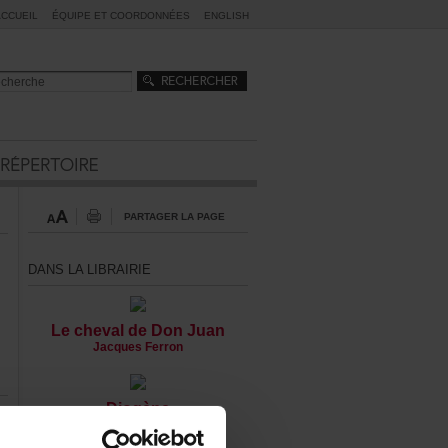
ACCUEIL
ÉQUIPEETCOORDONNÉES
ENGLISH
PARTAGERLAPAGE
DANSLALIBRAIRIE
LechevaldeDonJuan
JacquesFerron
Diogène
JacquesLanguirand