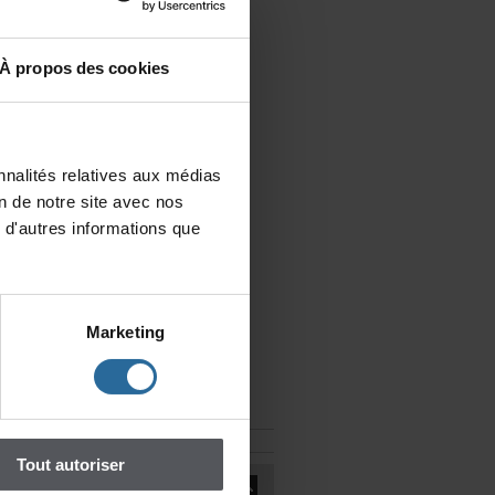
Àproposdescookies
nalitésrelativesauxmédias
iondenotresiteavecnos
d'autresinformationsque
Marketing
Toutautoriser