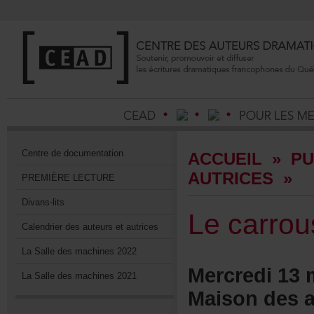
Centrededocumentation
ACCUEIL
»
PU
AUTRICES
»
PREMIÈRELECTURE
Divans-lits
Lecarrou
Calendrierdesauteursetautrices
LaSalledesmachines2022
Mercredi13
LaSalledesmachines2021
Maisondesa