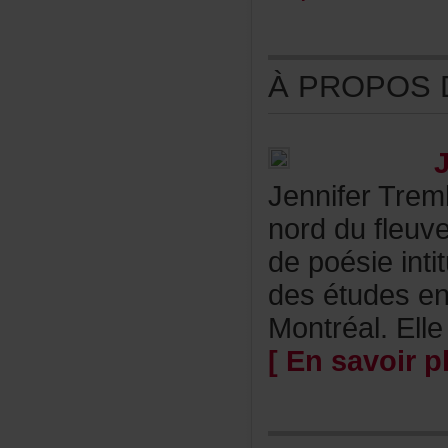
ÀPROPOSDE
JenniferTre
norddufleuve
depoésieinti
desétudesenc
Montréal.Ell
[Ensavoirpl