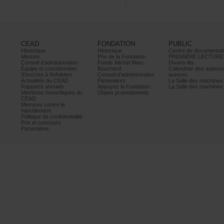
CEAD
FONDATION
PUBLIC
Historique
Historique
Centrededocumentati
Mission
PrixdelaFondation
PREMIÈRELECTURE
Conseild’administration
FondsMichelMarc
Divans-lits
Équipeetcoordonnées
Bouchard
Calendrierdesauteur
S’inscrireàl’infolettre
Conseild’administration
autrices
ActualitésduCEAD
Partenaires
LaSalledesmachine
Rapportsannuels
AppuyezlaFondation
LaSalledesmachine
Membreshonorifiquesdu
Objetspromotionnels
CEAD
Mesurescontrele
harcèlement
Politiquedeconfidentialité
Prixetconcours
Partenaires