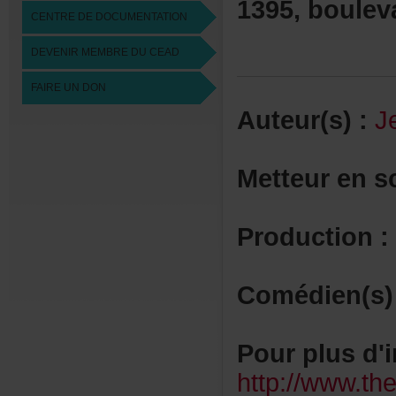
1395,boule
CENTREDEDOCUMENTATION
DEVENIRMEMBREDUCEAD
FAIREUNDON
Auteur(s):
J
Metteurens
Production:
Comédien(s)
Pourplusd'i
http://www.th