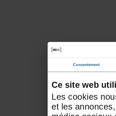
Consentement
Cesitewebutil
Lescookiesnou
etlesannonces,d