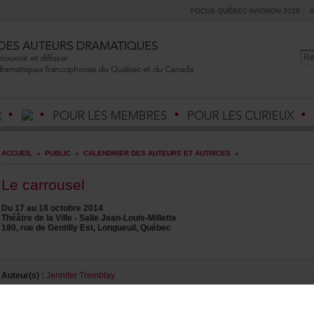
FOCUSQUÉBECAVIGNON2026
ACCUEIL
»
PUBLIC
»
CALENDRIERDESAUTEURSETAUTRICES
»
Lecarrousel
Du17au18octobre2014
ThéâtredelaVille-SalleJean-Louis-Millette
180,ruedeGentillyEst,Longueuil,Québec
Auteur(s):
JenniferTremblay
Metteurenscène:
PatriceDubois