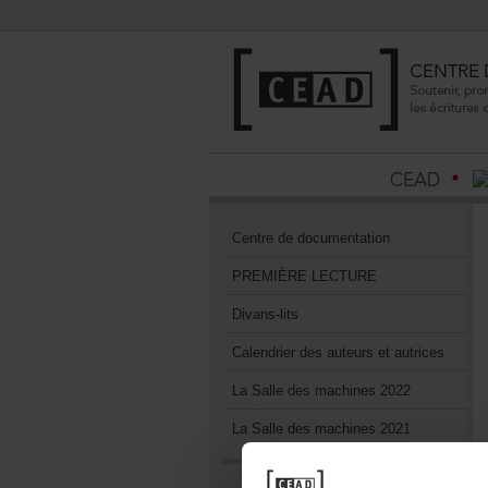
Centrededocumentation
PREMIÈRELECTURE
Divans-lits
Calendrierdesauteursetautrices
LaSalledesmachines2022
LaSalledesmachines2021