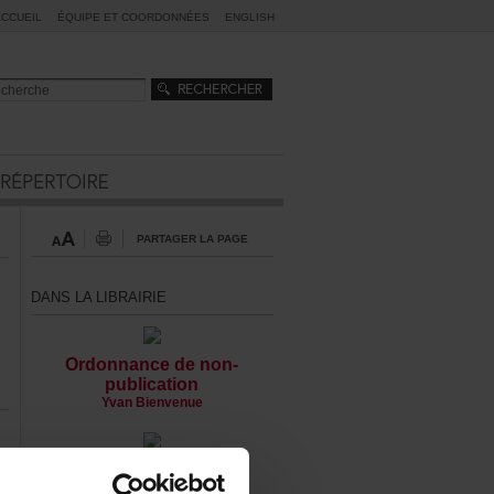
ACCUEIL
ÉQUIPEETCOORDONNÉES
ENGLISH
PARTAGERLAPAGE
DANSLALIBRAIRIE
Ordonnancedenon-
publication
YvanBienvenue
Lalangueducaméléon
ReynaldRobinson