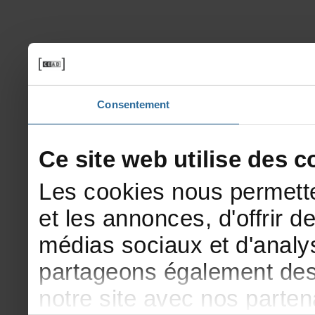
Consentement
Cesitewebutilisedesco
Lescookiesnouspermette
etlesannonces,d'offrirde
médiassociauxetd'analys
partageonségalementdesi
notresiteavecnosparte