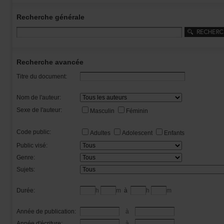
Recherchegénérale
Rechercheavancée
Titredudocument:
Nomdel'auteur:
Sexedel'auteur:
Masculin
Féminin
Codepublic:
Adultes
Adolescent
Enfants
Publicvisé:
Genre:
Sujets:
Durée:
h
m
à
h
m
Annéedepublication:
à
Annéed'écriture:
à