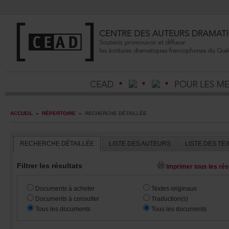
ACCUEIL
»
RÉPERTOIRE
»
RECHERCHEDÉTAILLÉE
RECHERCHEDÉTAILLÉE
LISTEDESAUTEURS
LISTEDESTE
Filtrerlesrésultats
Imprimertouslesrésu
Documentsàacheter
Textesoriginaux
Documentsàconsulter
Traduction(s)
Touslesdocuments
Touslesdocuments