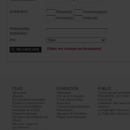
Distribution:
Femme(s)
Personnage(s)
Homme(s)
Acteur(s)
Particularités
distribution:
Prix:
[Viderleschampsduformulaire]
CEAD
FONDATION
PUBLIC
Historique
Historique
Centrededocumentati
Mission
PrixdelaFondation
PREMIÈRELECTURE
Conseild’administration
FondsMichelMarc
Divans-lits
Équipeetcoordonnées
Bouchard
Calendrierdesauteur
S’inscrireàl’infolettre
Conseild’administration
autrices
ActualitésduCEAD
Partenaires
LaSalledesmachine
Rapportsannuels
AppuyezlaFondation
LaSalledesmachine
Membreshonorifiquesdu
Objetspromotionnels
CEAD
Mesurescontrele
harcèlement