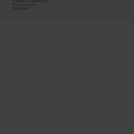
Politiquedeconfidentialité
Prixetconcours
Partenaires