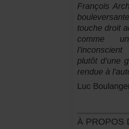
FrançoisArc
bouleversa
touchedroit
commeune
l’inconscien
plutôtd’une
rendueàl’au
LucBoulange
ÀPROPOSDE