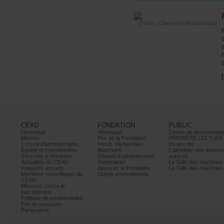
(Photo:ClémenceArchambault)
CEAD
FONDATION
PUBLIC
Historique
Historique
Centrededocumentati
Mission
PrixdelaFondation
PREMIÈRELECTURE
Conseild’administration
FondsMichelMarc
Divans-lits
Équipeetcoordonnées
Bouchard
Calendrierdesauteur
S’inscrireàl’infolettre
Conseild’administration
autrices
ActualitésduCEAD
Partenaires
LaSalledesmachine
Rapportsannuels
AppuyezlaFondation
LaSalledesmachine
Membreshonorifiquesdu
Objetspromotionnels
CEAD
Mesurescontrele
harcèlement
Politiquedeconfidentialité
Prixetconcours
Partenaires