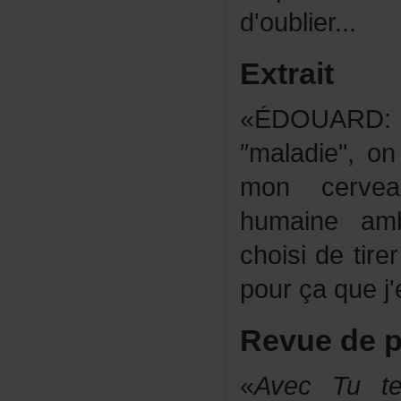
d'oublier...
Extrait
«
ÉDOUARD
″maladie",o
moncervea
humaineamb
choisidetire
pourçaquej'
Revuedep
«
AvecTute