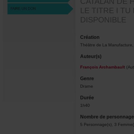
CATALANDE
LETITREIT
FAIREUNDON
DISPONIBLE
Création
ThéâtredeLaManufacture,
Auteur(s)
FrançoisArchambault
(Aut
Genre
Drame
Durée
1h40
Nombredepersonnage
5Personnage(s),3Femme(