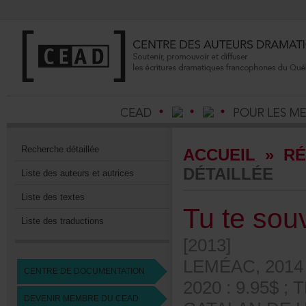
Recherchedétaillée
ACCUEIL
»
RÉ
DÉTAILLÉE
Listedesauteursetautrices
Listedestextes
Tutesou
Listedestraductions
[2013]
LEMÉAC,201
CENTREDEDOCUMENTATION
2020:9.95$;
DEVENIRMEMBREDUCEAD