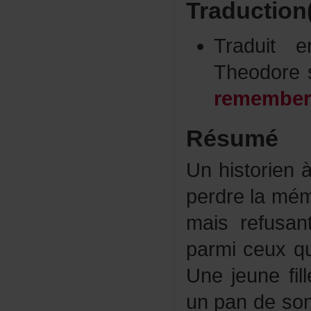
Traduction
Traduit
Theodore
remembe
Résumé
Unhistorien
perdrelamém
maisrefusan
parmiceuxqu
Unejeunefille
unpandesonp