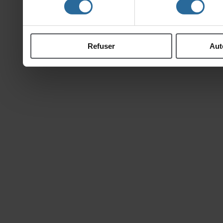
ontcollectéeslorsdevotr
Refuser
Aut