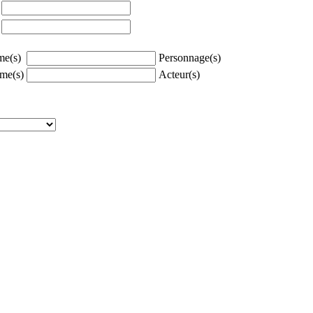
à
à
e(s)
Personnage(s)
me(s)
Acteur(s)