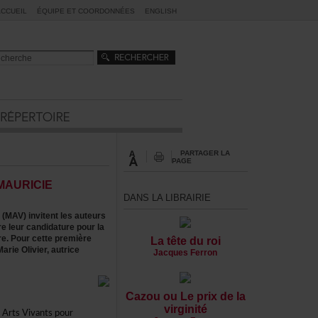
ACCUEIL
ÉQUIPEETCOORDONNÉES
ENGLISH
PARTAGERLA
PAGE
AURICIE
DANSLALIBRAIRIE
(MAV)invitentlesauteurs
leurcandidaturepourla
e.Pourcettepremière
Latêteduroi
ieOlivier,autrice
JacquesFerron
CazououLeprixdela
virginité
eArtsVivantspour