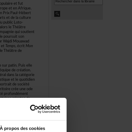
opulaireetfut
ropeetenAfrique.
nPrixPaul-Hébert
artsetdelaculture
publicLoto-
lorsleThéâtre
mpagniequisoutient
lepoursuitson
ourWajdiMouawad
et
Temps
,écrit
Mon
leThéâtrede
surpatin.Puiselle
quipedecréation.
raldanslacatégorie
stiqueetlequotidien
rtraitdesociété
rritoirecréeuneode
téprofondément
toirescriantesde
tionartistiquedu
entièrementàsa
Àproposdescookies