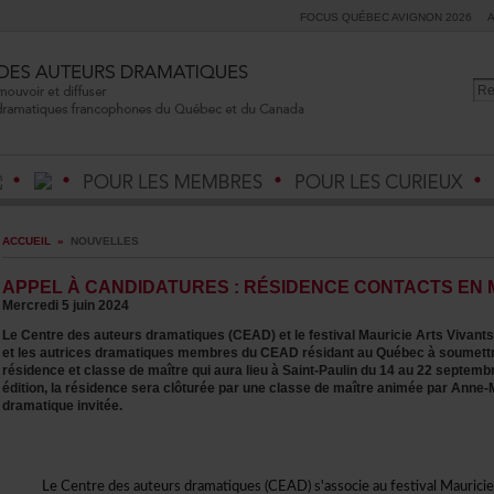
FOCUSQUÉBECAVIGNON2026
ACCUEIL
»
NOUVELLES
APPELÀCANDIDATURES:RÉSIDENCECONTACTSENM
Mercredi5juin2024
LeCentredesauteursdramatiques(CEAD)etlefestivalMauricieArtsVivants
etlesautricesdramatiquesmembresduCEADrésidantauQuébecàsoumettre
résidenceetclassedemaîtrequiauralieuàSaint-Paulindu14au22septembr
édition,larésidenceseraclôturéeparuneclassedemaîtreaniméeparAnne-Mar
dramatiqueinvitée.
LeCentredesauteursdramatiques(CEAD)s'associeaufestivalMaurici