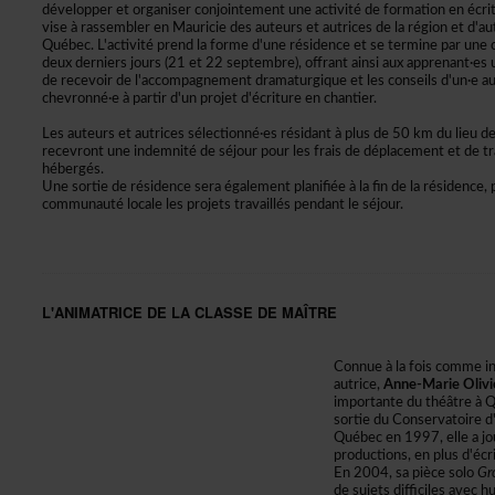
développeretorganiserconjointementuneactivitédeformationenécri
viseàrassemblerenMauriciedesauteursetautricesdelarégionetd'au
Québec.L'activitéprendlaformed'unerésidenceetsetermineparunec
deuxderniersjours(21et22septembre),offrantainsiauxapprenant·es
derecevoirdel'accompagnementdramaturgiqueetlesconseilsd'un·eaut
chevronné·eàpartird'unprojetd'écritureenchantier.
Lesauteursetautricessélectionné·esrésidantàplusde50kmdulieude
recevrontuneindemnitédeséjourpourlesfraisdedéplacementetdetra
hébergés.
Unesortiederésidenceseraégalementplanifiéeàlafindelarésidence,
communautélocalelesprojetstravailléspendantleséjour.
L'ANIMATRICEDELACLASSEDEMAÎTRE
Connueàlafoiscommein
autrice,
Anne-MarieOlivi
importanteduthéâtreàQ
sortieduConservatoired
Québecen1997,elleajou
productions,enplusd'écr
En2004,sapiècesolo
Gro
desujetsdifficilesavech