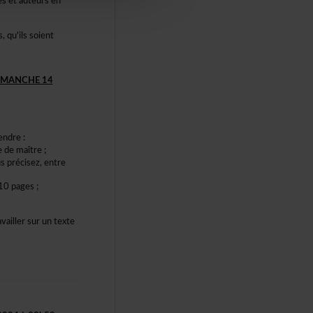
cesetauteursen
qu'ilssoient
IMANCHE14
endre:
sedemaître;
sprécisez,entre
10pages;
vaillersuruntexte