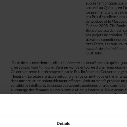
succèstantcritiquequep
acclaméauQuébec,enEu
Cepremiercruluiavaluu
auxPrixd'excellencedes
deQuébecetleMasquedu
Québec2005.Ellefondea
Bienvenueauxdames!,co
sesprojetsdecréation.El
travaildecomédiennep
dans
Forêts
,
Lestroissœurs
corpsdeviendrafroid
pour
Quat'sous.
Fortedecesexpériences,ellecrée
Annette
,undeuxièmesoloqu'ellejoue
créé
Scalpé
,
Fairel'amour
et
Veniraumonde
entouréed'uneremarquableé
CederniertextefutrécompenséparlePrixlittéraireduGouverneurgéné
Théâtre.«Letextes'articuleautourd'unefusionmythiqueentrelefanta
dansunestructureredoutablementefficace.
Veniraumonde
proposeunpo
sensibleetintelligent.Salangueauxaccentspoétiquesancréedanslete
aucouragedesfemmesquinousremueetnousinterpelle.Nousavonsé
touchésparlespersonnagespuissantsetattachantsainsiqueparleurshis
vérité»souligneralecomitédespairs.En2012,elleestnomméeàladirec
ThéâtreduTrident.Ellemetfinàsonmandaten2022pourseconsacrer
pratiqueartistiqueetauThéâtreBienvenueauxdames!
Détails