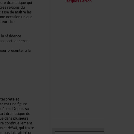
JacquesFerron
turedramatiquequi
tresrégionsdu
lassedemaîtreles
uneoccasionunique
eur·rice
larésidence
nsport,etseront
pourprésenteràla
terprèteet
er
estunefigure
uébec.Depuissa
'artdramatiquede
édansplusieurs
irecontinuellement.
setdétail
,quitraite
umour,luiaattiréun