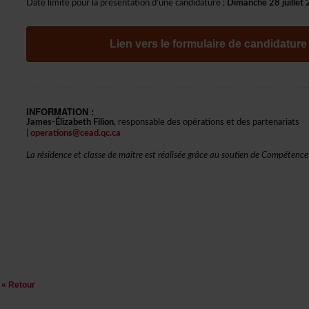
Datelimitepourlaprésentationd'unecandidature:
Dimanche28juille
Lienversleformulairedecandidature
INFORMATION:
James-ÉlizabethFilion
,responsabledesopérationsetdespartenariats
|
operations@cead.qc.ca
LarésidenceetclassedemaîtreestréaliséegrâceausoutiendeCompétence
«Retour