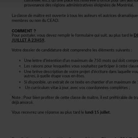
culturelle,etc.),qu'uneplaceestréservéed'officepourdesautri
provenancedesrégionsadministrativeséloignéesdeMontréal.
Laclassedemaîtreestouverteàtouslesauteursetautricesdramatiques,
membresounonduCEAD.
COMMENT?
Pourpostuler,vousdevezremplirleformulairequisuit,auplustardle
D
JUILLETÀ23H59
.
Votredossierdecandidaturedoitcomprendrelesélémentssuivants:
Unelettred'intentiond'unmaximumde750motsquidoitcompr
Lesraisonspourlesquellesvoussouhaitezparticiperàcetteclas
Unebrèvedescriptiondevotreprojetd'écrituredanslaquellevou
autres,àquelleétapevousenêtes.
Sidisponible,unextraitdecetexteenchantierd'unmaximumde
Uncurriculumvitæàjour,avecvoscoordonnéescomplètes;
Note:Pourbienprofiterdecetteclassedemaître,ilestpréférabledetra
déjàamorcé.
Vousrecevrezuneréponseauplustardle
lundi15juillet.