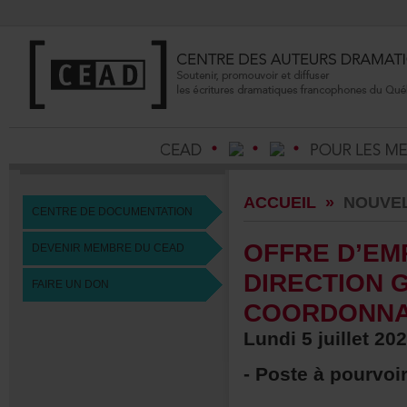
ACCUEIL
»
NOUVE
CENTREDEDOCUMENTATION
OFFRED’EM
DEVENIRMEMBREDUCEAD
DIRECTION
FAIREUNDON
COORDONNA
Lundi5juillet20
-Posteàpourvoi