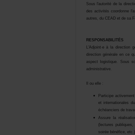
Sousl'autoritédeladirecti
desactivitéscoordonnel'
autres,duCEADetdesaFo
RESPONSABILITÉS
L'Adjoint·eàladirection
directiongénéraleenceq
aspectlogistique.Souss
administrative.
Ilouelle:
Participeactivemen
etinternationale
échéanciersdetrava
Assurelaréalisa
(lecturespubliques
soiréebénéfice,etc