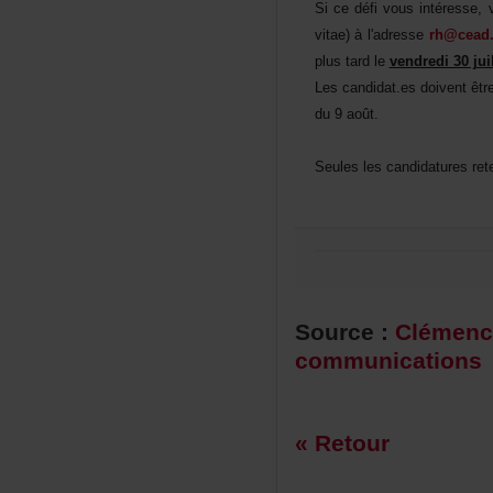
Sicedéfivousintéresse,ve
vitae)àl'adresse
rh@cead.
plustardle
vendredi30jui
Lescandidat.esdoiventêt
du9août.
Seuleslescandidaturesret
Source:
Clémen
communications
«Retour