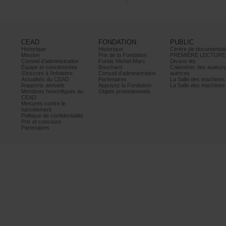
CEAD
FONDATION
PUBLIC
Historique
Historique
Centrededocumentati
Mission
PrixdelaFondation
PREMIÈRELECTURE
Conseild’administration
FondsMichelMarc
Divans-lits
Équipeetcoordonnées
Bouchard
Calendrierdesauteur
S’inscrireàl’infolettre
Conseild’administration
autrices
ActualitésduCEAD
Partenaires
LaSalledesmachine
Rapportsannuels
AppuyezlaFondation
LaSalledesmachine
Membreshonorifiquesdu
Objetspromotionnels
CEAD
Mesurescontrele
harcèlement
Politiquedeconfidentialité
Prixetconcours
Partenaires