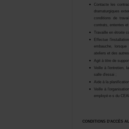
Contactelescontractu
dramaturgiquesexter
conditionsdetrava
contrats,ententeset
Travailleenétroite
Effectuel'install
embauche,lorsque
ateliersetdesautres
Agitàtitredesupport
Veilleàl'entretie
salled'essai;
Aideàlaplanificati
Veilleàl'organisat
employé·e·sduCEADl
CONDITIONSD'ACCÈS