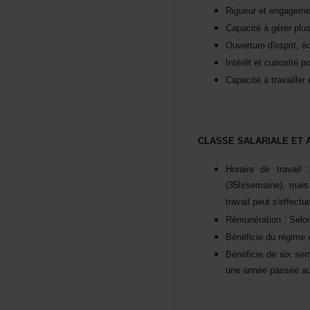
Rigueuretengageme
Capacitéàgérerplu
Ouvertured'esprit,é
Intérêtetcuriositép
Capacitéàtravaille
CLASSESALARIALEET
Horairedetrava
(35h/semaine),ma
travailpeuts'effectu
Rémunération:Selon
Bénéficiedurégimec
Bénéficiedesixse
uneannéepasséeaus