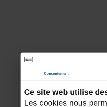
Consentement
Cesitewebutilisede
Lescookiesnousperme