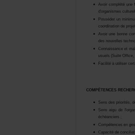
Avoircomplétéunef
d'organismescultur
Posséderunminimu
coordinationdeproje
Avoirunebonneconn
desnouvellestechn
Connaissanceetmaî
usuels(SuiteOffice,
Facilitéàutiliserce
COMPÉTENCESRECHER
Sensdespriorités,de
Sensaigudel'organ
échéanciers;
Compétencesengest
Capacitédeconcilia