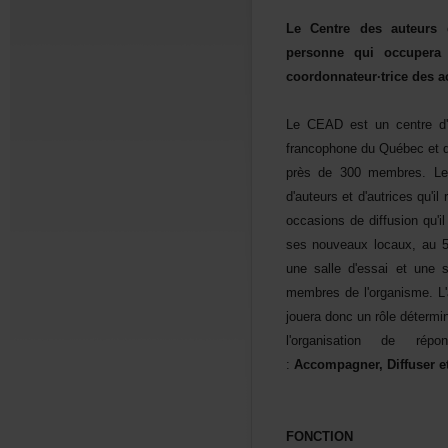
LeCentredesauteursd
personnequioccupera
coordonnateur·tricede
LeCEADestuncentred'ac
francophoneduQuébecetdu
prèsde300membres.Le
d'auteursetd'autricesqu'
occasionsdediffusionqu'
sesnouveauxlocaux,au5
unesalled'essaietunes
membresdel'organisme.L'a
joueradoncunrôledéterm
l'organisationder
:
Accompagner,
Diffuser
FONCTION