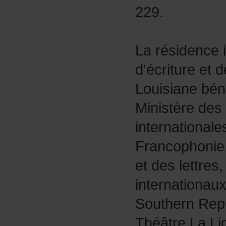
229.
Larésidencein
d'écritureet
Louisianebén
Ministèredes
international
Francophoni
etdeslettres
internation
SouthernRep
ThéâtreLaLic