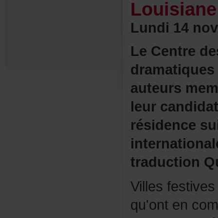
Louisiane
Lundi14nov
LeCentrede
dramatiques
auteursmem
leurcandida
résidencesu
internationa
traductionQ
Villesfestive
qu'ontencom