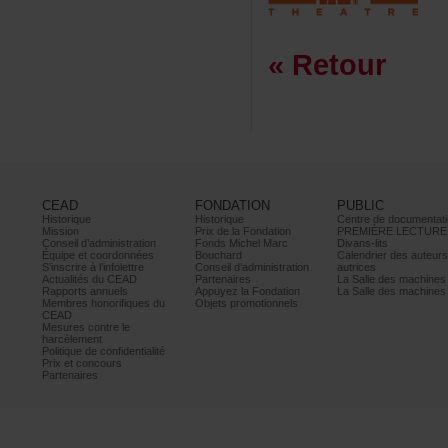
«Retour
CEAD
FONDATION
PUBLIC
Historique
Historique
Centrededocumentati
Mission
PrixdelaFondation
PREMIÈRELECTURE
Conseild’administration
FondsMichelMarc
Divans-lits
Équipeetcoordonnées
Bouchard
Calendrierdesauteur
S’inscrireàl’infolettre
Conseild’administration
autrices
ActualitésduCEAD
Partenaires
LaSalledesmachine
Rapportsannuels
AppuyezlaFondation
LaSalledesmachine
Membreshonorifiquesdu
Objetspromotionnels
CEAD
Mesurescontrele
harcèlement
Politiquedeconfidentialité
Prixetconcours
Partenaires