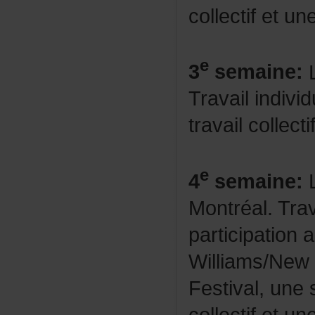
collectifetun
e
3
semaine:
L
Travailindiv
travailcollectif
e
4
semaine:
L
Montréal.Trava
participatio
Williams/New
Festival,une