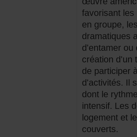
œuvreaméric
favorisantle
engroupe,le
dramatiques
d'entamerou
créationd'unt
departicipe
d'activités.I
dontlerythme
intensif.Les
logementetl
couverts.