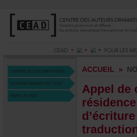
ACCUEIL
»
NO
CENTREDEDOCUMENTATION
DEVENIRMEMBREDUCEAD
Appeldec
FAIREUNDON
résidence
d’écritur
traducti