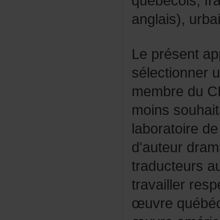
québécois,fr
anglais),urbai
Leprésentap
sélectionner
membreduC
moinssouhait
laboratoirede
d'auteurdram
traducteurs
travaillerres
œuvrequébé