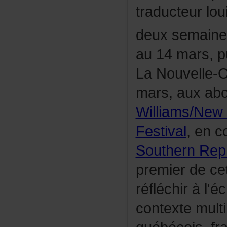
traducteurlou
deuxsemain
au14mars,p
LaNouvelle-
mars,auxab
Williams/New
Festival
,enco
SouthernRep
premierdece
réfléchiràl'é
contextemulti