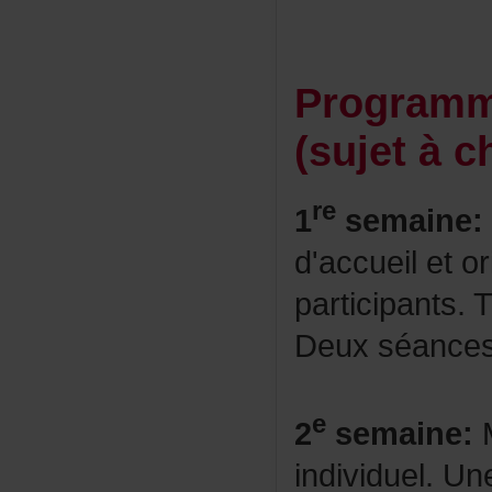
Program
(sujetàc
re
1
semaine:
d'accueiletor
participants.T
Deuxséancesd
e
2
semaine:
M
individuel.U