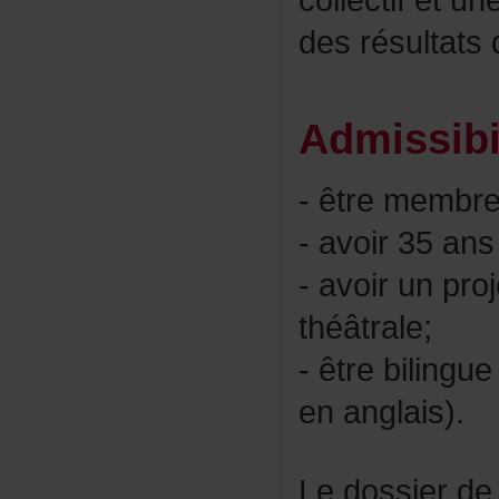
collectifetun
desrésultats
Admissibi
-êtremembr
-avoir35ans
-avoirunproje
théâtrale;
-êtrebilingue
enanglais).
Ledossierdec