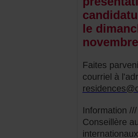
présentat
candidatu
l
edimanc
novembre
Faitesparven
courrielàl'ad
residences@c
Information/
Conseillèrea
internationa