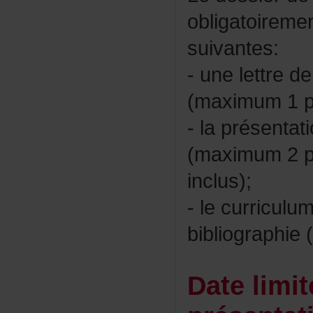
obligatoireme
suivantes:
-unelettrede
(maximum1p
-laprésentati
(maximum2pa
inclus);
-lecurriculu
bibliographi
Datelimi