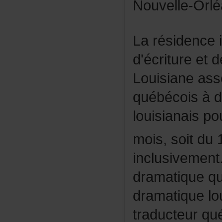
Nouvelle-Orl
Larésidencein
d'écritureet
Louisianeass
québécoisàde
louisianaisp
mois,soitdu
inclusivemen
dramatiqueq
dramatiquelo
traducteurqu