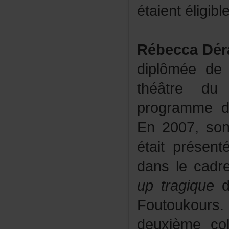
étaientéligib
RébeccaDér
diplôméedel
théâtred
programmed'
En2007,so
étaitprésen
danslecadr
uptragique
d
Foutoukou
deuxièmecol