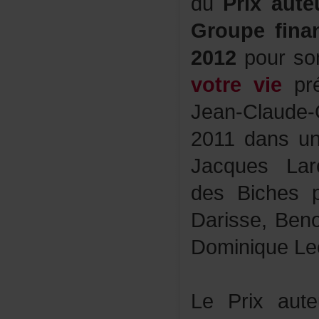
du
Prixaut
Groupefina
2012
pourso
votrevie
pr
Jean-Clau
2011dansu
JacquesLar
desBichesp
Darisse,Ben
DominiqueLec
LePrixaut