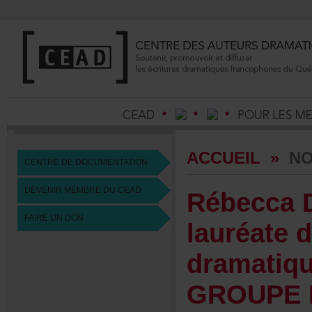
ACCUEIL
»
NO
CENTREDEDOCUMENTATION
DEVENIRMEMBREDUCEAD
RébeccaD
FAIREUNDON
lauréate
dramati
GROUPEF