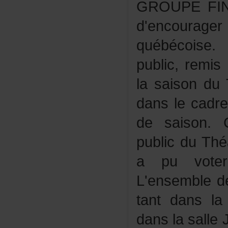
GROUPEFIN
d'encour
québécois
public,rem
lasaisonduT
danslecadr
desaison.C
publicduThéâ
apuvoter
L'ensembled
tantdanslas
danslasalle