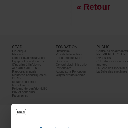
«Retour
CEAD
FONDATION
PUBLIC
Historique
Historique
Centrededocumentati
Mission
PrixdelaFondation
PREMIÈRELECTURE
Conseild’administration
FondsMichelMarc
Divans-lits
Équipeetcoordonnées
Bouchard
Calendrierdesauteur
S’inscrireàl’infolettre
Conseild’administration
autrices
ActualitésduCEAD
Partenaires
LaSalledesmachine
Rapportsannuels
AppuyezlaFondation
LaSalledesmachine
Membreshonorifiquesdu
Objetspromotionnels
CEAD
Mesurescontrele
harcèlement
Politiquedeconfidentialité
Prixetconcours
Partenaires