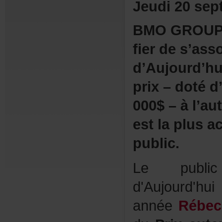
Jeudi20sep
BMOGROUPE
fierdes’ass
d’Aujourd’h
prix–dotéd
000$–àl’au
estlaplusa
public.
Lepubli
d'Aujourd'
année
Rébec