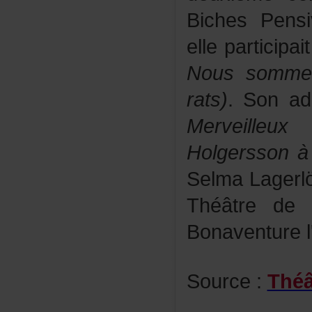
BichesPens
elleparticipa
Noussomme
rats)
.Sonada
Merveille
Holgersson
à
SelmaLagerl
Théâtrede
Bonaventurel'
Source:
Théâ